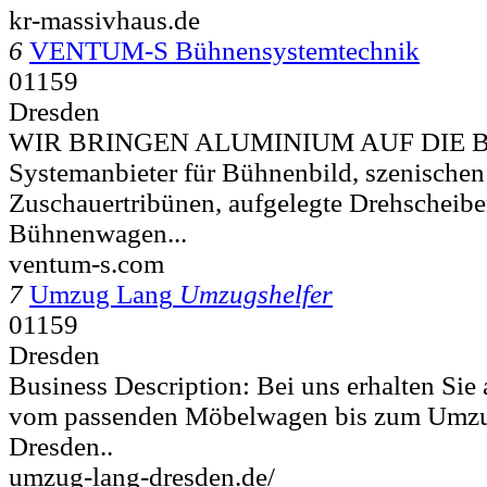
kr-massivhaus.de
6
VENTUM-S Bühnensystemtechnik
01159
Dresden
WIR BRINGEN ALUMINIUM AUF DIE BÜ
Systemanbieter für Bühnenbild, szenische
Zuschauertribünen, aufgelegte Drehschei
Bühnenwagen...
ventum-s.com
7
Umzug Lang
Umzugshelfer
01159
Dresden
Business Description: Bei uns erhalten Sie 
vom passenden Möbelwagen bis zum Umzug
Dresden..
umzug-lang-dresden.de/