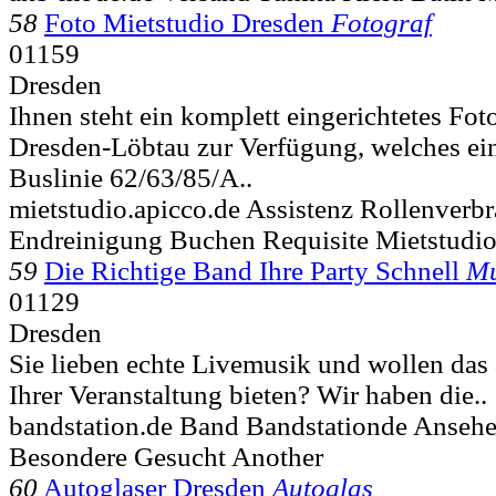
58
Foto Mietstudio Dresden
Fotograf
01159
Dresden
Ihnen steht ein komplett eingerichtetes Fot
Dresden-Löbtau zur Verfügung, welches ein
Buslinie 62/63/85/A..
mietstudio.apicco.de Assistenz Rollenverb
Endreinigung Buchen Requisite Mietstudi
59
Die Richtige Band Ihre Party Schnell
Mu
01129
Dresden
Sie lieben echte Livemusik und wollen das
Ihrer Veranstaltung bieten? Wir haben die..
bandstation.de Band Bandstationde Anseh
Besondere Gesucht Another
60
Autoglaser Dresden
Autoglas