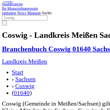
kostenlos
StadtBranche
Ihr Magazin
Impressum
eintragen
News
Magazin
Suche:
Coswig - Landkreis Meißen Sa
Branchenbuch Coswig 01640 Sach
Landkreis Meißen
Start
›
Sachsen
›
Coswig
(
01640
)
Coswig (Gemeinde in Meißen/Sachsen) gilt a