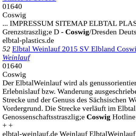
01640
Coswig
... IMPRESSUM SITEMAP ELBTAL PLA
Grenzstraszlig;e D -
Coswig
/Dresden Deut
elbtal-plastics.de
52
Elbtal Weinlauf 2015 SV Elbland Coswi
Weinlauf
01640
Coswig
Der ElbtalWeinlauf wird als genussorientie
Erlebnislauf bzw. Wanderung ausgeschriebe
Strecke und der Genuss des Sächsischen W
Vordergrund. Die Strecke verläuft im Elbtal s
Genossenschaftsstraszlig;e
Coswig
Hotline
+ +
elbtal-weinlauf.de Weinlauf ElbtalWeinlau