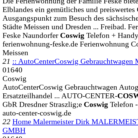
Die Ferienwohnung der Familie Feske biet
Elblandes ein gemütliches und preiswertes 
Ausgangspunkt zum Besuch des sächsische
Städte Meissen und Dresden ... Freibad. F
Feske Naundorfer
Coswig
Telefon + Hand
ferienwohnung-feske.de Ferienwohnung C
Meissen
21
:: AutoCenterCoswig Gebrauchtwagen 
01640
Coswig
AutoCenterCoswig Gebrauchtwagen Autogl
Ersatzteilhandel ... AUTO-CENTER-
COS
GbR Dresdner Straszlig;e
Coswig
Telefon -
auto-center-coswig.de
22
Home Malermeister Dirk MALERME
GMBH