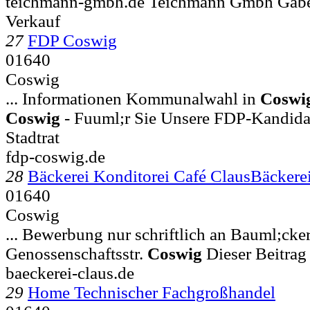
teichmann-gmbh.de Teichmann Gmbh Gabe
Verkauf
27
FDP Coswig
01640
Coswig
... Informationen Kommunalwahl in
Coswi
Coswig
- Fuuml;r Sie Unsere FDP-Kandida
Stadtrat
fdp-coswig.de
28
Bäckerei Konditorei Café ClausBäckere
01640
Coswig
... Bewerbung nur schriftlich an Bauml;cke
Genossenschaftsstr.
Coswig
Dieser Beitrag
baeckerei-claus.de
29
Home Technischer Fachgroßhandel