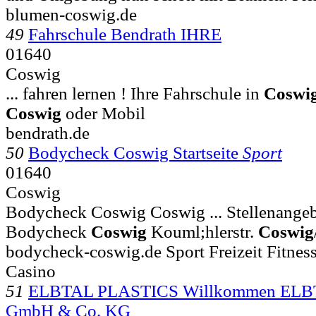
blumen-coswig.de
49
Fahrschule Bendrath IHRE
01640
Coswig
... fahren lernen ! Ihre Fahrschule in
Coswi
Coswig
oder Mobil
bendrath.de
50
Bodycheck Coswig Startseite
Sport
01640
Coswig
Bodycheck Coswig Coswig ... Stellenangebo
Bodycheck
Coswig
Kouml;hlerstr.
Coswig
bodycheck-coswig.de Sport Freizeit Fitness
Casino
51
ELBTAL PLASTICS Willkommen ELB
GmbH & Co. KG