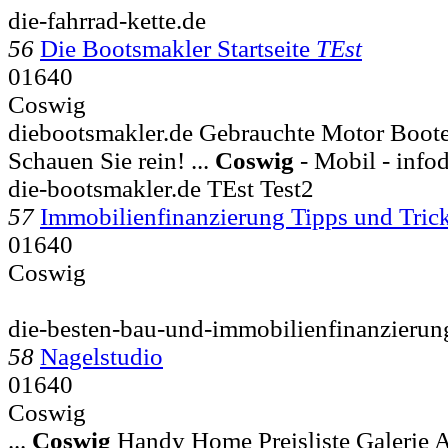
die-fahrrad-kette.de
56
Die Bootsmakler Startseite
TEst
01640
Coswig
diebootsmakler.de Gebrauchte Motor Boote
Schauen Sie rein! ...
Coswig
- Mobil - info
die-bootsmakler.de TEst Test2
57
Immobilienfinanzierung Tipps und Tric
01640
Coswig
die-besten-bau-und-immobilienfinanzierun
58
Nagelstudio
01640
Coswig
...
Coswig
Handy Home Preisliste Galerie 