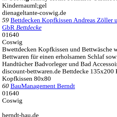
Kindernauml;gel
dienageltante-coswig.de
59
Bettdecken Kopfkissen Andreas Zöller 
GbR
Bettdecke
01640
Coswig
Bwettdecken Kopfkissen und Bettwäsche wi
Bettwaren für einen erholsamen Schlaf sow
Handtücher Badvorleger und Bad Accessoi
discount-bettwaren.de Bettdecke 135x200
Kopfkissen 80x80
60
BauManagement Berndt
01640
Coswig
berndt-bau.de