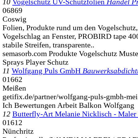
10
Vogelschutz UV-Schutzfolien
Handel P
06869
Coswig
Folien, Produkte rund um den Vogelschutz,
Vogelschlag an Fenster, PROBIRD tape 400
stabile Streifen, transparente..
semasorb.com Produkte Vogelschutz Must
Sprays Player Schutz
11
Wolfgang Puls GmbH
Bauwerksabdicht
01662
Meißen
getifix.de/partner/wolfgang-puls-gmbh-mei
Ich Bewertungen Arbeit Balkon Wolfgang
12
Butterfly-Art Melanie Nicklisch - Maler 
01612
Nünchritz