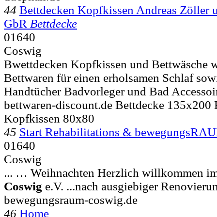
44
Bettdecken Kopfkissen Andreas Zöller 
GbR
Bettdecke
01640
Coswig
Bwettdecken Kopfkissen und Bettwäsche wi
Bettwaren für einen erholsamen Schlaf sow
Handtücher Badvorleger und Bad Accessoi
bettwaren-discount.de Bettdecke 135x200
Kopfkissen 80x80
45
Start Rehabilitations & bewegungsRA
01640
Coswig
... … Weihnachten Herzlich willkommen
Coswig
e.V. ...nach ausgiebiger Renovieru
bewegungsraum-coswig.de
46
Home