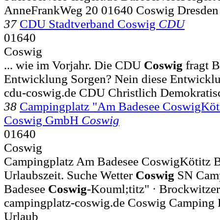
AnneFrankWeg 20 01640 Coswig Dresden 
37
CDU Stadtverband Coswig
CDU
01640
Coswig
... wie im Vorjahr. Die CDU
Coswig
fragt B
Entwicklung Sorgen? Nein diese Entwicklu
cdu-coswig.de CDU Christlich Demokratis
38
Campingplatz "Am Badesee CoswigKöti
Coswig GmbH
Coswig
01640
Coswig
Campingplatz Am Badesee CoswigKötitz Bad
Urlaubszeit. Suche Wetter
Coswig
SN Camp
Badesee
Coswig
-Kouml;titz" · Brockwitzer
campingplatz-coswig.de Coswig Camping B
Urlaub