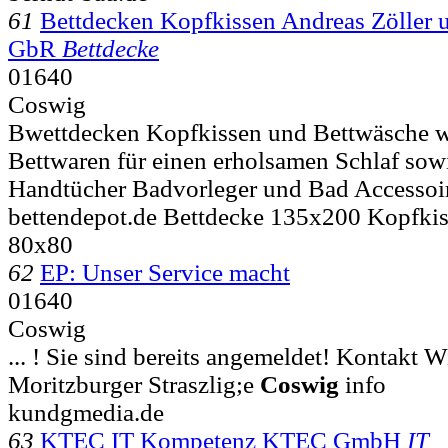
61
Bettdecken Kopfkissen Andreas Zöller 
GbR
Bettdecke
01640
Coswig
Bwettdecken Kopfkissen und Bettwäsche wi
Bettwaren für einen erholsamen Schlaf sow
Handtücher Badvorleger und Bad Accessoi
bettendepot.de Bettdecke 135x200 Kopfki
80x80
62
EP: Unser Service macht
01640
Coswig
... ! Sie sind bereits angemeldet! Kontakt W
Moritzburger Straszlig;e
Coswig
info
kundgmedia.de
63
KTEC IT Kompetenz KTEC GmbH
IT