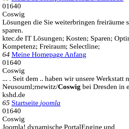
01640
Coswig
Lösungen die Sie weiterbringen freiräume 
sparen.
ktec.de IT Lösungen; Kosten; Sparen; Opti
Kompetenz; Freiraum; Selectline;
64
Meine Homepage Anfang
01640
Coswig
... . Seit dem .. haben wir unsere Werkstatt 
Neusouml;rnewitz/
Coswig
bei Dresden in e
kshd.de
65
Startseite
joomla
01640
Coswig
Joomla! dynamische PortalEngine und