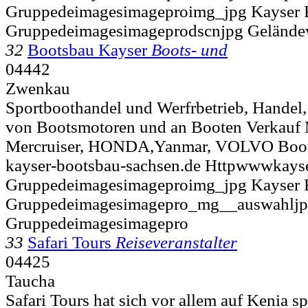
Gruppedeimagesimageproimg_jpg Kayser 
Gruppedeimagesimageprodscnjpg Geländ
32
Bootsbau Kayser
Boots- und
04442
Zwenkau
Sportboothandel und Werfrbetrieb, Handel,
von Bootsmotoren und an Booten Verkauf 
Mercruiser, HONDA,Yanmar, VOLVO Boot
kayser-bootsbau-sachsen.de Httpwwwkayse
Gruppedeimagesimageproimg_jpg Kayser 
Gruppedeimagesimagepro_mg__auswahljp
Gruppedeimagesimagepro
33
Safari Tours
Reiseveranstalter
04425
Taucha
Safari Tours hat sich vor allem auf Kenia sp