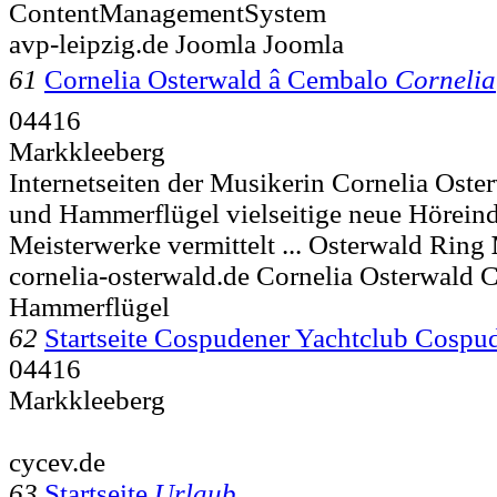
ContentManagementSystem
avp-leipzig.de Joomla Joomla
61
Cornelia Osterwald â Cembalo
Cornelia
04416
Markkleeberg
Internetseiten der Musikerin Cornelia Ost
und Hammerflügel vielseitige neue Höreind
Meisterwerke vermittelt ... Osterwald Ring
cornelia-osterwald.de Cornelia Osterwald
Hammerflügel
62
Startseite Cospudener Yachtclub Cospud
04416
Markkleeberg
cycev.de
63
Startseite
Urlaub