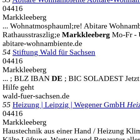
04416
Markkleeberg
... Wohnatmosphauml;re! Abitare Wohnamb
Rathausstraszlig;e
Markkleeberg
Mo-Fr - 
abitare-wohnambiente.de
54
Stiftung Wald für Sachsen
04416
Markkleeberg
... ; BLZ IBAN
DE
; BIC SOLADEST Jetzt 
Hilfe geht
wald-fuer-sachsen.de
55
Heizung | Leipzig | Wegener GmbH
Hei
04416
Markkleeberg
Haustechnik aus einer Hand / Heizung Klim
Kälte Lüftung. Wartung und Reparatur alle