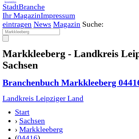
kostenlos
StadtBranche
Ihr Magazin
Impressum
eintragen
News
Magazin
Suche:
Markkleeberg - Landkreis Lei
Sachsen
Branchenbuch Markkleeberg 0441
Landkreis Leipziger Land
Start
›
Sachsen
›
Markkleeberg
(
04416
)