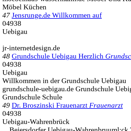
Möbel Küchen
47
Jensrunge.de Willkommen auf
04938
Uebigau
jr-internetdesign.de
48
Grundschule Uebigau Herzlich
Grundsc
04938
Uebigau
Willkommen in der Grundschule Uebigau
grundschule-uebigau.de Grundschule Uebi
Grundschule Schule
49
Dr. Broszinski Frauenarzt
Frauenarzt
04938
Uebigau-Wahrenbrück
... Beiersdorfer
Uebigau-Wahrenbruuml;ck T