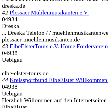
dreska.de
42
Plessaer Mühlenmusikanten e.V.
04934
Dreska
...
Dreska Telefon / / muehlenmusikantenw
plessaer-muehlenmusikanten.de
43
ElbeElsterTours e.V. Home Förderverein 
04938
Uebigau
elbe-elster-tours.de
44
Kreissportbund ElbeElster Willkomme
04938
Uebigau
Herzlich Willommen auf den Internetseiten
ElbeElster