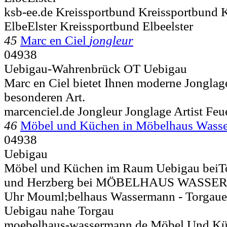
ksb-ee.de Kreissportbund Kreissportbund 
ElbeElster Kreissportbund Elbeelster
45
Marc en Ciel
jongleur
04938
Uebigau-Wahrenbrück OT Uebigau
Marc en Ciel bietet Ihnen moderne Jonglage
besonderen Art.
marcenciel.de Jongleur Jonglage Artist Fe
46
Möbel und Küchen in Möbelhaus Was
04938
Uebigau
Möbel und Küchen im Raum Uebigau beiTo
und Herzberg bei MÖBELHAUS WASSERMAN
Uhr Mouml;belhaus Wassermann - Torgauer 
Uebigau nahe Torgau
moebelhaus-wassermann.de Möbel Und K