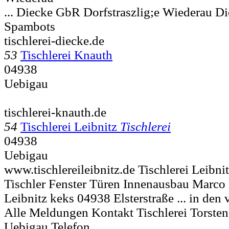
... Diecke GbR Dorfstraszlig;e
Wiederau Die
Spambots
tischlerei-diecke.de
53
Tischlerei Knauth
04938
Uebigau
tischlerei-knauth.de
54
Tischlerei Leibnitz
Tischlerei
04938
Uebigau
www.tischlereileibnitz.de Tischlerei Leibni
Tischler Fenster Türen Innenausbau Marco 
Leibnitz keks 04938 Elsterstraße ... in den
Alle Meldungen Kontakt Tischlerei Torsten L
Uebigau Telefon