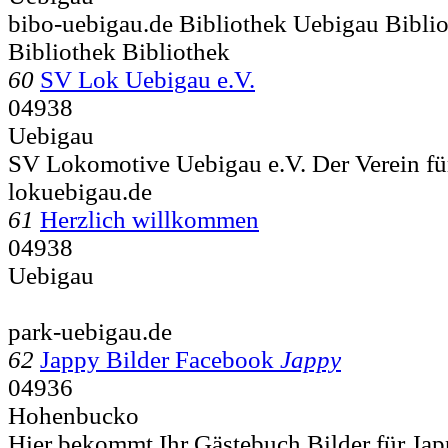
bibo-uebigau.de Bibliothek Uebigau Bibli
Bibliothek Bibliothek
60
SV Lok Uebigau e.V.
04938
Uebigau
SV Lokomotive Uebigau e.V. Der Verein für 
lokuebigau.de
61
Herzlich willkommen
04938
Uebigau
park-uebigau.de
62
Jappy Bilder Facebook
Jappy
04936
Hohenbucko
Hier bekommt Ihr Gästebuch Bilder für Ja