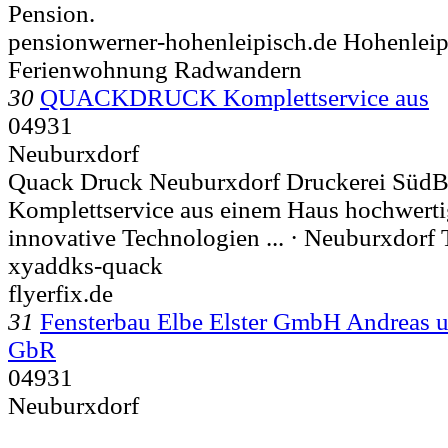
Pension.
pensionwerner-hohenleipisch.de Hohenleip
Ferienwohnung Radwandern
30
QUACKDRUCK Komplettservice aus
04931
Neuburxdorf
Quack Druck Neuburxdorf Druckerei Süd
Komplettservice aus einem Haus hochwerti
innovative Technologien ... ·
Neuburxdorf T
xyaddks-quack
flyerfix.de
31
Fensterbau Elbe Elster GmbH Andreas u
GbR
04931
Neuburxdorf