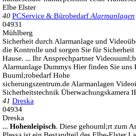
Elbe Elster
40
PCService & Bürobedarf
Alarmanlagen
04931
Mühlberg
Sicherheit durch Alarmanlage und Videoü
die Kontrolle und sorgen Sie für Sicherhei
Hause. ... Ihr Ansprechpartner Videouuml
Alarmanlage Dummys Hier finden Sie uns 
Buuml;robedarf Hohe
sicherungszentrum.de Alarmanlagen Vide
Sicherheitstechnik Überwachungskamera 
41
Dreska
04934
Dreska
...
Hohenleipisch
. Diese gehouml;rt zum A
Plessa ist ein Bestandteil des Elbe-Elster L