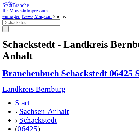
kostenlos
StadtBranche
Ihr Magazin
Impressum
eintragen
News
Magazin
Suche:
Schackstedt - Landkreis Bernb
Anhalt
Branchenbuch Schackstedt 06425 
Landkreis Bernburg
Start
›
Sachsen-Anhalt
›
Schackstedt
(
06425
)