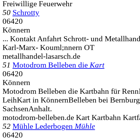
Freiwillige Feuerwehr
50
Schrotty
06420
Könnern
... Kontakt Anfahrt Schrott- und Metallhan
Karl-Marx-
Kouml;nnern OT
metallhandel-lasarsch.de
51
Motodrom Belleben die
Kart
06420
Könnern
Motodrom Belleben die Kartbahn für Ren
LeihKart in KönnernBelleben bei Bernburg 
SachsenAnhalt.
motodrom-belleben.de Kart Kartbahn Kartfa
52
Mühle Lederbogen
Mühle
06420