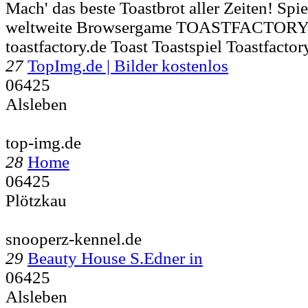
Mach' das beste Toastbrot aller Zeiten! Spi
weltweite Browsergame TOASTFACTORY
toastfactory.de Toast Toastspiel Toastfactor
27
TopImg.de | Bilder kostenlos
06425
Alsleben
top-img.de
28
Home
06425
Plötzkau
snooperz-kennel.de
29
Beauty House S.Edner in
06425
Alsleben