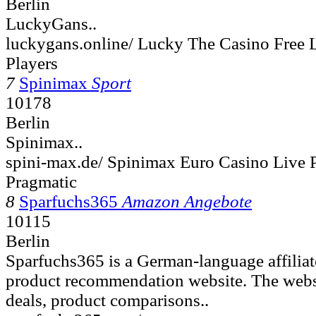
Berlin
LuckyGans..
luckygans.online/ Lucky The Casino Free 
Players
7
Spinimax
Sport
10178
Berlin
Spinimax..
spini-max.de/ Spinimax Euro Casino Live 
Pragmatic
8
Sparfuchs365
Amazon Angebote
10115
Berlin
Sparfuchs365 is a German-language affilia
product recommendation website. The webs
deals, product comparisons..