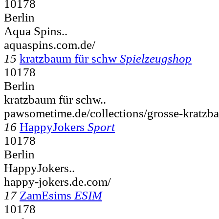
10178
Berlin
Aqua Spins..
aquaspins.com.de/
15
kratzbaum für schw
Spielzeugshop
10178
Berlin
kratzbaum für schw..
pawsometime.de/collections/grosse-kratzb
16
HappyJokers
Sport
10178
Berlin
HappyJokers..
happy-jokers.de.com/
17
ZamEsims
ESIM
10178