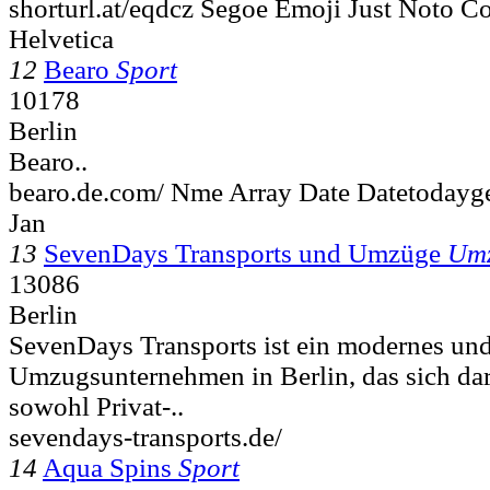
shorturl.at/eqdcz Segoe Emoji Just Noto C
Helvetica
12
Bearo
Sport
10178
Berlin
Bearo..
bearo.de.com/ Nme Array Date Datetodayge
Jan
13
SevenDays Transports und Umzüge
Um
13086
Berlin
SevenDays Transports ist ein modernes und
Umzugsunternehmen in Berlin, das sich darau
sowohl Privat-..
sevendays-transports.de/
14
Aqua Spins
Sport