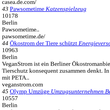
casea.de.com/
43
Pawsometime
Katzenspielzeug
10178
Berlin
Pawsometime..
pawsometime.de/
44
Ökostrom der Tiere schützt
Energievers
10963
Berlin
VeganStrom ist ein Berliner Ökostromanbie
Tierschutz konsequent zusammen denkt. I
mit PETA..
veganstrom.com
45
Olymp Umzüge
Umzugsunternehmen Be
10557
Berlin