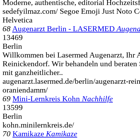
Moderne, authentische, editorial Hochzeitsf
sedefyilmaz.com/ Segoe Emoji Just Noto C
Helvetica
68
Augenarzt Berlin - LASERMED
Augena
13469
Berlin
Willkommen bei Lasermed Augenarzt, Ihr A
Reinickendorf. Wir behandeln und beraten S
mit ganzheitlicher..
augenarzt.lasermed.de/berlin/augenarzt-rei
oraniendamm/
69
Mini-Lernkreis Kohn
Nachhilfe
13599
Berlin
kohn.minilernkreis.de/
70
Kamikaze
Kamikaze