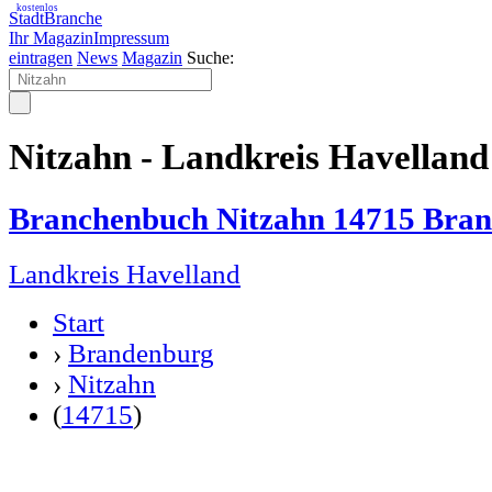
kostenlos
StadtBranche
Ihr Magazin
Impressum
eintragen
News
Magazin
Suche:
Nitzahn - Landkreis Havellan
Branchenbuch Nitzahn 14715 Bra
Landkreis Havelland
Start
›
Brandenburg
›
Nitzahn
(
14715
)