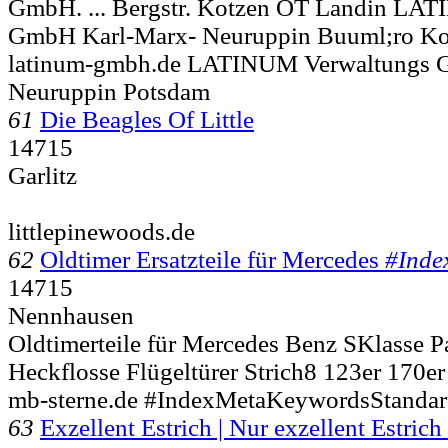
GmbH. ... Bergstr.
Kotzen OT Landin LAT
GmbH Karl-Marx- Neuruppin Buuml;ro Ko
latinum-gmbh.de LATINUM Verwaltungs 
Neuruppin Potsdam
61
Die Beagles Of Little
14715
Garlitz
littlepinewoods.de
62
Oldtimer Ersatzteile für Mercedes
#Inde
14715
Nennhausen
Oldtimerteile für Mercedes Benz SKlasse 
Heckflosse Flügeltürer Strich8 123er 170er
mb-sterne.de #IndexMetaKeywordsStanda
63
Exzellent Estrich | Nur exzellent Estri