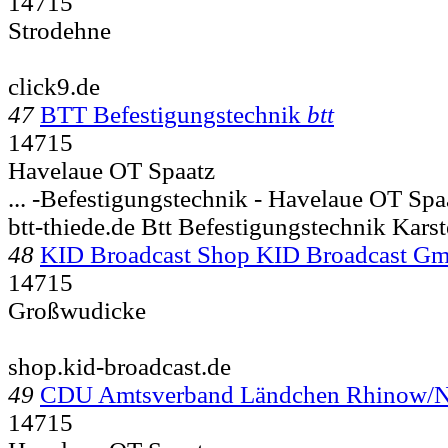
14715
Strodehne
click9.de
47
BTT Befestigungstechnik
btt
14715
Havelaue OT Spaatz
... -Befestigungstechnik -
Havelaue OT Spa
btt-thiede.de Btt Befestigungstechnik Kar
48
KID Broadcast Shop KID Broadcast G
14715
Großwudicke
shop.kid-broadcast.de
49
CDU Amtsverband Ländchen Rhinow/
14715