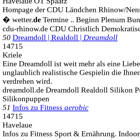
Havelaue OT Spaatz
Hompage der CDU Ländchen Rhinow/Nennh
� wetter.
de
Termine .. Beginn Plenum Bund
cdu-rhinow.de CDU Christlich Demokrati
50
Dreamdoll | Realdoll |
Dreamdoll
14715
Kriele
Eine Dreamdoll ist weit mehr als eine Liebe
unglaublich realistische Gespielin die Ihn
verdrehen wird.
dreamdoll.de Dreamdoll Realdoll Silikon 
Silikonpuppen
51
Infos zu Fitness
aerobic
14715
Havelaue
Infos zu Fitness Sport & Ernährung. Indoo