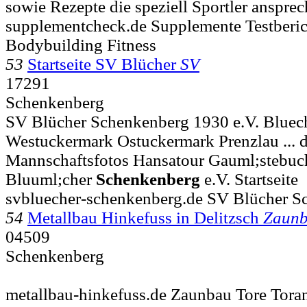
sowie Rezepte die speziell Sportler ansprec
supplementcheck.de Supplemente Testberic
Bodybuilding Fitness
53
Startseite SV Blücher
SV
17291
Schenkenberg
SV Blücher Schenkenberg 1930 e.V. Bluech
Westuckermark Ostuckermark Prenzlau ... d
Mannschaftsfotos Hansatour Gauml;stebuc
Bluuml;cher
Schenkenberg
e.V. Startseite
svbluecher-schenkenberg.de SV Blücher S
54
Metallbau Hinkefuss in Delitzsch
Zaun
04509
Schenkenberg
metallbau-hinkefuss.de Zaunbau Tore Tora