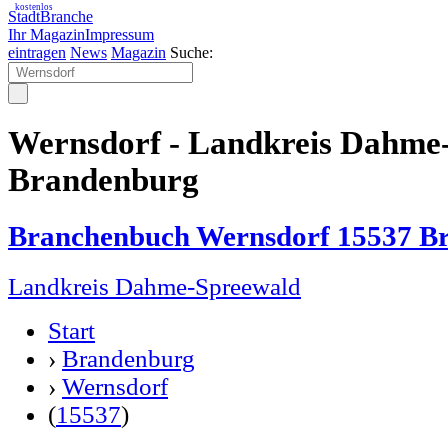
kostenlos
StadtBranche
Ihr Magazin
Impressum
eintragen
News
Magazin
Suche:
Wernsdorf - Landkreis Dahme
Brandenburg
Branchenbuch Wernsdorf 15537 B
Landkreis Dahme-Spreewald
Start
›
Brandenburg
›
Wernsdorf
(
15537
)