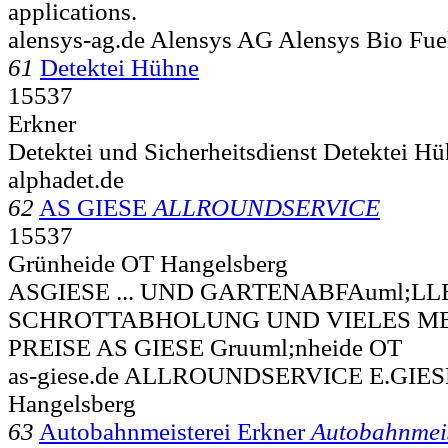
applications.
alensys-ag.de Alensys AG Alensys Bio Fue
61
Detektei Hühne
15537
Erkner
Detektei und Sicherheitsdienst Detektei H
alphadet.de
62
AS GIESE
ALLROUNDSERVICE
15537
Grünheide OT Hangelsberg
ASGIESE ... UND GARTENABFAuml;LL
SCHROTTABHOLUNG UND VIELES ME
PREISE AS GIESE
Gruuml;nheide OT
as-giese.de ALLROUNDSERVICE E.GIESE 
Hangelsberg
63
Autobahnmeisterei Erkner
Autobahnmeis