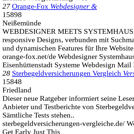
27
Orange-Fox
Webdesigner &
15898
Neißemünde
WEBDESIGNER MEETS SYSTEMHAUS In
responsive Designs, verbunden mit Suchm
und dynamischen Features für Ihre Website
orange-fox.net/de Webdesigner Systemhau
Eisenhüttenstadt Systeme Webdesign Mail
28
Sterbegeldversicherungen Vergleich
Ver
15848
Friedland
Dieser neue Ratgeber informiert seine Lese
Anbieter und Testberichte von Sterbegeldv
Sämtliche Tests stehen..
sterbegeldversicherungen-vergleiche.de/ W
Get Early Just This