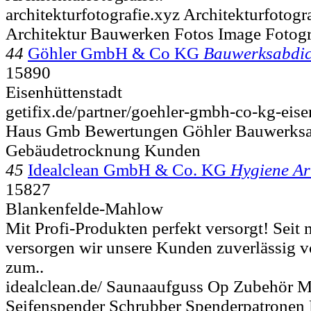
architekturfotografie.xyz Architekturfotogr
Architektur Bauwerken Fotos Image Fotogr
44
Göhler GmbH & Co KG
Bauwerksabdi
15890
Eisenhüttenstadt
getifix.de/partner/goehler-gmbh-co-kg-eise
Haus Gmb Bewertungen Göhler Bauwerksa
Gebäudetrocknung Kunden
45
Idealclean GmbH & Co. KG
Hygiene Art
15827
Blankenfelde-Mahlow
Mit Profi-Produkten perfekt versorgt! Seit 
versorgen wir unsere Kunden zuverlässig v
zum..
idealclean.de/ Saunaaufguss Op Zubehör M
Seifenspender Schrubber Spenderpatronen