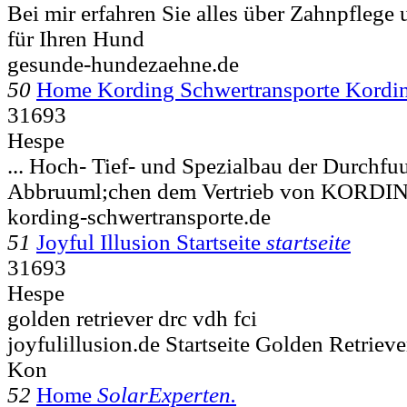
Bei mir erfahren Sie alles über Zahnpfleg
für Ihren Hund
gesunde-hundezaehne.de
50
Home Kording Schwertransporte Kord
31693
Hespe
... Hoch- Tief- und Spezialbau der Durchf
Abbruuml;chen dem Vertrieb von KOR
kording-schwertransporte.de
51
Joyful Illusion Startseite
startseite
31693
Hespe
golden retriever drc vdh fci
joyfulillusion.de Startseite Golden Retrie
Kon
52
Home
SolarExperten.