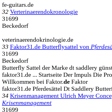
fe-guitars.de
32
Verterinaerendokronologie
31699
Beckedorf
veterinaerendokrinologie.de
33
Faktor31.de Butterflysattel von
Pferdesä
31699
Beckedorf
Butterfly Sattel der Marke dt saddlery günst
faktor31.de ... Startseite Der Impuls Die P
Willkommen bei Faktor.
de
Faktor
faktor31.de Pferdesättel Dt Saddlery Butterf
34
Krisenmanagement Ulrich Meyer Conc
Krisenmanagement
31699