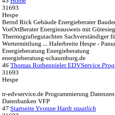
45
Home
31693
Hespe
Bernd Rick Gebäude Energieberater Bau
VorOrtBerater Energieausweis mit Gütesieg
Thermografiegutachten Sachverständiger f
Wertermittlung ... Haferbreite
Hespe - Panu
Energieberatung Energieberatung
energieberatung-schaumburg.de
46
Thomas Rothenpieler EDVService
Prog
31693
Hespe
tr-edvservice.de Programmierung Datenzent
Datenbanken VFP
47
Startseite Yvonne Hardt
staatlich