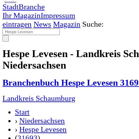
kostenlos
StadtBranche
Ihr Magazin
Impressum
eintragen
News
Magazin
Suche:
Hespe Levesen - Landkreis S
Niedersachsen
Branchenbuch Hespe Levesen 3169
Landkreis Schaumburg
Start
›
Niedersachsen
›
Hespe Levesen
(
31693
)