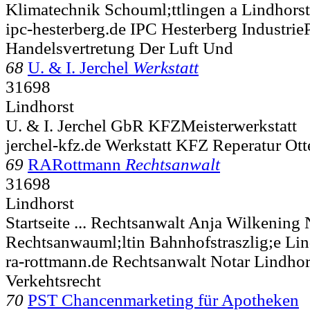
Klimatechnik Schouml;ttlingen a
Lindhorst
ipc-hesterberg.de IPC Hesterberg Industri
Handelsvertretung Der Luft Und
68
U. & I. Jerchel
Werkstatt
31698
Lindhorst
U. & I. Jerchel GbR KFZMeisterwerkstatt
jerchel-kfz.de Werkstatt KFZ Reperatur Ot
69
RARottmann
Rechtsanwalt
31698
Lindhorst
Startseite ... Rechtsanwalt Anja Wilkening 
Rechtsanwauml;ltin Bahnhofstraszlig;e
Lin
ra-rottmann.de Rechtsanwalt Notar Lindhor
Verkehtsrecht
70
PST Chancenmarketing für Apotheken