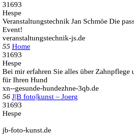
31693
Hespe
Veranstaltungstechnik Jan Schmöe Die pass
Event!
veranstaltungstechnik-js.de
55
Home
31693
Hespe
Bei mir erfahren Sie alles über Zahnpfleg
für Ihren Hund
xn--gesunde-hundezhne-3qb.de
56
J|B foto|kunst – Joerg
31693
Hespe
jb-foto-kunst.de