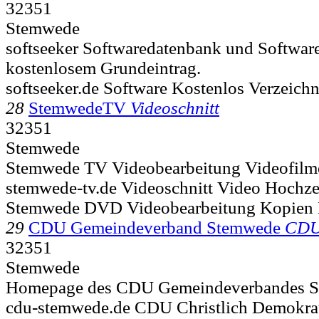
32351
Stemwede
softseeker Softwaredatenbank und Software
kostenlosem Grundeintrag.
softseeker.de Software Kostenlos Verzeic
28
StemwedeTV
Videoschnitt
32351
Stemwede
Stemwede TV Videobearbeitung Videofil
stemwede-tv.de Videoschnitt Video Hochze
Stemwede DVD Videobearbeitung Kopien 
29
CDU Gemeindeverband Stemwede
CD
32351
Stemwede
Homepage des CDU Gemeindeverbandes 
cdu-stemwede.de CDU Christlich Demokr