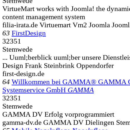
Stemwede
VirtueMart works with Joomla! the dynamic
content management system
filia-irata.de Virtuemart Vm2 Joomla Jooml
63
FirstDesign
32351
Stemwede
... Uuml;berblick uuml;ber unsere Dienstlei
Design Frank Steinbrink Oppendorfer
first-design.de
64
Willkommen bei GAMMA® GAMMA Org
Systemservice GmbH
GAMMA
32351
Stemwede
GAMMA DV Erfolg vorprogrammiert
gamma-dv.de GAMMA DV Dielingen Stemw