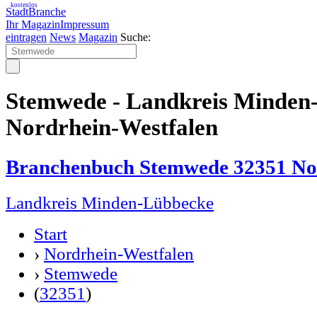
kostenlos
StadtBranche
Ihr Magazin
Impressum
eintragen
News
Magazin
Suche:
Stemwede - Landkreis Minden
Nordrhein-Westfalen
Branchenbuch Stemwede 32351 No
Landkreis Minden-Lübbecke
Start
›
Nordrhein-Westfalen
›
Stemwede
(
32351
)