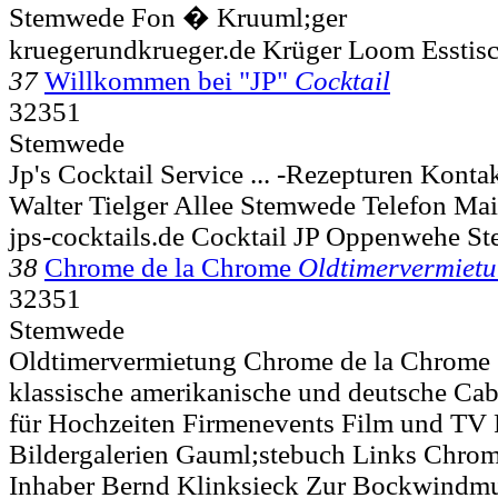
Stemwede Fon � Kruuml;ger
kruegerundkrueger.de Krüger Loom Esstisc
37
Willkommen bei "JP"
Cocktail
32351
Stemwede
Jp's Cocktail Service ... -Rezepturen Konta
Walter Tielger Allee
Stemwede Telefon Mai
jps-cocktails.de Cocktail JP Oppenwehe S
38
Chrome de la Chrome
Oldtimervermiet
32351
Stemwede
Oldtimervermietung Chrome de la Chrome
klassische amerikanische und deutsche Ca
für Hochzeiten Firmenevents Film und TV P
Bildergalerien Gauml;stebuch Links Chro
Inhaber Bernd Klinksieck Zur Bockwindm