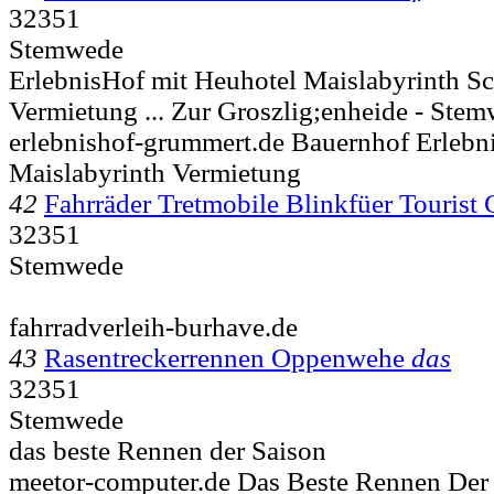
32351
Stemwede
ErlebnisHof mit Heuhotel Maislabyrinth S
Vermietung ... Zur Groszlig;enheide -
Stemw
erlebnishof-grummert.de Bauernhof Erlebn
Maislabyrinth Vermietung
42
Fahrräder Tretmobile Blinkfüer Touris
32351
Stemwede
fahrradverleih-burhave.de
43
Rasentreckerrennen Oppenwehe
das
32351
Stemwede
das beste Rennen der Saison
meetor-computer.de Das Beste Rennen Der