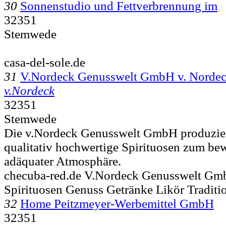
30
Sonnenstudio und Fettverbrennung im
32351
Stemwede
casa-del-sole.de
31
V.Nordeck Genusswelt GmbH v. Norde
v.Nordeck
32351
Stemwede
Die v.Nordeck Genusswelt GmbH produzier
qualitativ hochwertige Spirituosen zum be
adäquater Atmosphäre.
checuba-red.de V.Nordeck Genusswelt Gm
Spirituosen Genuss Getränke Likör Traditi
32
Home Peitzmeyer-Werbemittel GmbH
32351