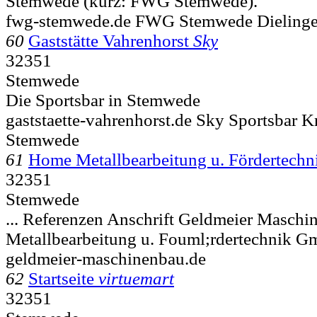
Stemwede (kurz: FWG Stemwede).
fwg-stemwede.de FWG Stemwede Dieling
60
Gaststätte Vahrenhorst
Sky
32351
Stemwede
Die Sportsbar in Stemwede
gaststaette-vahrenhorst.de Sky Sportsbar K
Stemwede
61
Home Metallbearbeitung u. Fördertec
32351
Stemwede
... Referenzen Anschrift Geldmeier Maschi
Metallbearbeitung u. Fouml;rdertechnik
geldmeier-maschinenbau.de
62
Startseite
virtuemart
32351