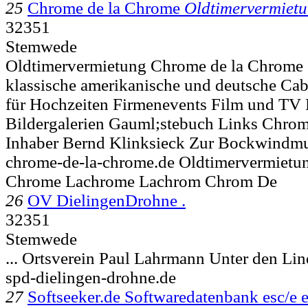
25
Chrome de la Chrome
Oldtimervermiet
32351
Stemwede
Oldtimervermietung Chrome de la Chrome
klassische amerikanische und deutsche Ca
für Hochzeiten Firmenevents Film und TV P
Bildergalerien Gauml;stebuch Links Chro
Inhaber Bernd Klinksieck Zur Bockwindm
chrome-de-la-chrome.de Oldtimervermiet
Chrome Lachrome Lachrom Chrom De
26
OV DielingenDrohne .
32351
Stemwede
... Ortsverein Paul Lahrmann Unter den Li
spd-dielingen-drohne.de
27
Softseeker.de Softwaredatenbank esc/e e