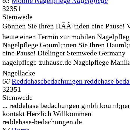
65
Mobile Nagelpflege
Nagelpflege
32351
Stemwede
Gönnen Sie Ihren HÃÂ¤nden eine Pause! V
heute einen Termin zur mobilen Nagelpflege
Nagelpflege Gouml;nnen Sie Ihren Hauml;
eine Pause! Dielinger Stemwede Germany
nagelpflege-zuhause.de Nagelpflege Manik
Nagellacke
66
Reddehasebedachungen reddehase bed
32351
Stemwede
... reddehase bedachungen gmbh kouml;p
kontakt Herzlich Willkommen
reddehase-bedachungen.de
67
Home