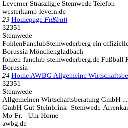
Leverner Straszlig;e
Stemwede Telefon
westerkamp-levern.de
23
Homepage
Fußball
32351
Stemwede
FohlenFanclubStemwederberg ein offiziell
Borussia Mönchengladbach
fohlen-fanclub-stemwederberg.de Fußball 
Borussia
24
Home AWBG Allgemeine Wirtschaftsb
32351
Stemwede
Allgemeinen Wirtschaftsberatung GmbH ...
GmbH Gut-Steinbrink-
Stemwede-Arrenka
Mo-Fr. - Uhr Home
awbg.de