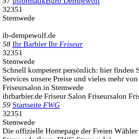
57
InformatikBüro Dempewolf
32351
Stemwede
ib-dempewolf.de
58
Ihr Barbier Ihr
Friseur
32351
Stemwede
Schnell kompetent persönlich: hier finden 
Services unsere Preise und vieles mehr von
Friseursalon in Stemwede
ihrbarbier.de Friseur Salon Friseursalon Fr
59
Startseite
FWG
32351
Stemwede
Die offizielle Homepage der Freien Wähle