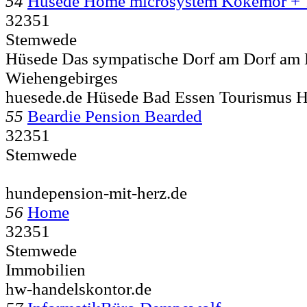
54
Hüsede Home microsystem Kokemor + 
32351
Stemwede
Hüsede Das sympatische Dorf am Dorf am
Wiehengebirges
huesede.de Hüsede Bad Essen Tourismus 
55
Beardie Pension Bearded
32351
Stemwede
hundepension-mit-herz.de
56
Home
32351
Stemwede
Immobilien
hw-handelskontor.de