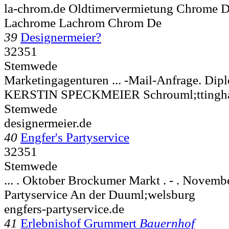
la-chrom.de Oldtimervermietung Chrome 
Lachrome Lachrom Chrom De
39
Designermeier?
32351
Stemwede
Marketingagenturen ... -Mail-Anfrage. Dip
KERSTIN SPECKMEIER Schrouml;ttinghaus
Stemwede
designermeier.de
40
Engfer's Partyservice
32351
Stemwede
... . Oktober Brockumer Markt . - . Novemb
Partyservice An der Duuml;welsburg
engfers-partyservice.de
41
Erlebnishof Grummert
Bauernhof