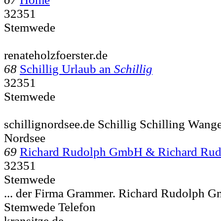
32351
Stemwede
renateholzfoerster.de
68
Schillig Urlaub an
Schillig
32351
Stemwede
schillignordsee.de Schillig Schilling Wang
Nordsee
69
Richard Rudolph GmbH & Richard Ru
32351
Stemwede
... der Firma Grammer. Richard Rudolp
Stemwede Telefon
kransitze.de