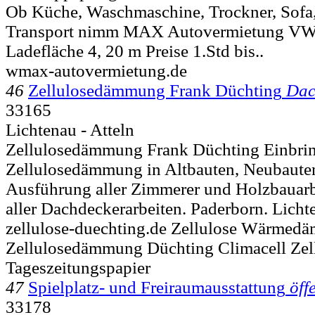
Ob Küche, Waschmaschine, Trockner, Sofa
Transport nimm MAX Autovermietung VW 
Ladefläche 4, 20 m Preise 1.Std bis..
wmax-autovermietung.de
46
Zellulosedämmung Frank Düchting
Dac
33165
Lichtenau - Atteln
Zellulosedämmung Frank Düchting Einbri
Zellulosedämmung in Altbauten, Neubaute
Ausführung aller Zimmerer und Holzbauarb
aller Dachdeckerarbeiten. Paderborn. Licht
zellulose-duechting.de Zellulose Wärmed
Zellulosedämmung Düchting Climacell Zel
Tageszeitungspapier
47
Spielplatz- und Freiraumausstattung
öff
33178