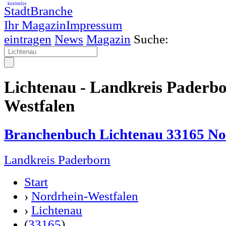
kostenlos
StadtBranche
Ihr Magazin
Impressum
eintragen
News
Magazin
Suche:
Lichtenau - Landkreis Paderb
Westfalen
Branchenbuch Lichtenau 33165 No
Landkreis Paderborn
Start
›
Nordrhein-Westfalen
›
Lichtenau
(
33165
)