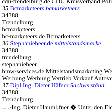
cdu-trendelburg.de CDU Kreisverband Poli
35
Bcmarketeers
bcmarketeers
34388
Trendelburg
bcmarketeers
bc-marketeers.de Bcmarketeers
36
Stephaniebeer.de
mittelstandsmarke
34388
trendelburg
stephaniebeer
bmw-services.de Mittelstandsmarketing We
Werbung Werbung Vertrieb Verkauf Autov
37
Dipl.Ing. Dieter Häfner
Sachverständ
34388
Trendelburg
... .-Ing. Dieter Hauml;fner � Unter den 