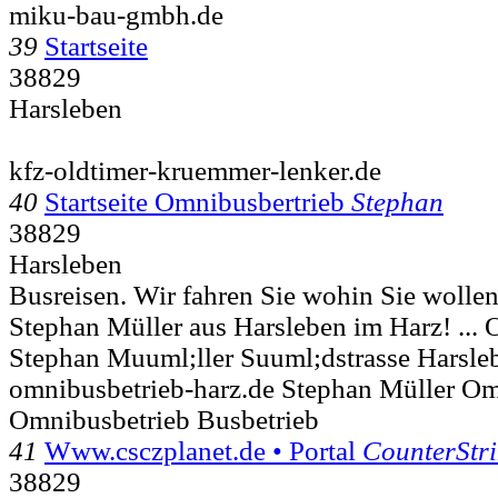
miku-bau-gmbh.de
39
Startseite
38829
Harsleben
kfz-oldtimer-kruemmer-lenker.de
40
Startseite Omnibusbertrieb
Stephan
38829
Harsleben
Busreisen. Wir fahren Sie wohin Sie wolle
Stephan Müller aus Harsleben im Harz! ...
Stephan Muuml;ller Suuml;dstrasse
Harsle
omnibusbetrieb-harz.de Stephan Müller Om
Omnibusbetrieb Busbetrieb
41
Www.csczplanet.de • Portal
CounterStri
38829