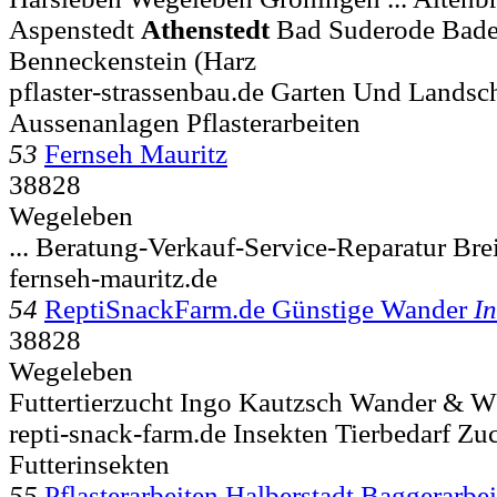
Aspenstedt
Athenstedt
Bad Suderode Bader
Benneckenstein (Harz
pflaster-strassenbau.de Garten Und Landsc
Aussenanlagen Pflasterarbeiten
53
Fernseh Mauritz
38828
Wegeleben
... Beratung-Verkauf-Service-Reparatur Bre
fernseh-mauritz.de
54
ReptiSnackFarm.de Günstige Wander
In
38828
Wegeleben
Futtertierzucht Ingo Kautzsch Wander & 
repti-snack-farm.de Insekten Tierbedarf Zuc
Futterinsekten
55
Pflasterarbeiten Halberstadt Baggerarbe