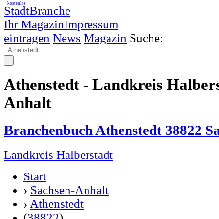
kostenlos
StadtBranche
Ihr Magazin
Impressum
eintragen
News
Magazin
Suche:
Athenstedt - Landkreis Halber
Anhalt
Branchenbuch Athenstedt 38822 S
Landkreis Halberstadt
Start
›
Sachsen-Anhalt
›
Athenstedt
(
38822
)