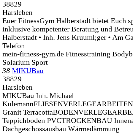
38829
Harsleben
Euer FitnessGym Halberstadt bietet Euch s
inklusive kompetenter Beratung und Betreu
Halberstadt • Inh. Jens Kruuml;ger • Am G
Telefon
mein-fitness-gym.de Fitnesstraining Body
Solarium Sport
38
MIKUBau
38829
Harsleben
MIKUBau Inh. Michael
KulemannFLIESENVERLEGEARBEITEN S
Granit TerracottaBODENVERLEGEARBEIT
Teppichboden PVCTROCKENBAU Innenau
Dachgeschossausbau Wärmedämmung