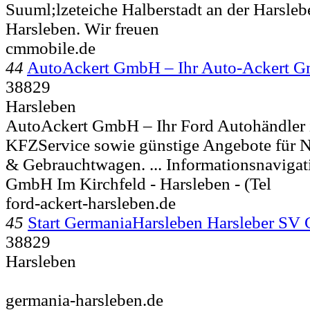
Suuml;lzeteiche Halberstadt an der Harslebe
Harsleben. Wir freuen
cmmobile.de
44
AutoAckert GmbH – Ihr Auto-Ackert 
38829
Harsleben
AutoAckert GmbH – Ihr Ford Autohändler
KFZService sowie günstige Angebote für
& Gebrauchtwagen. ... Informationsnaviga
GmbH Im Kirchfeld -
Harsleben - (Tel
ford-ackert-harsleben.de
45
Start GermaniaHarsleben Harsleber SV 
38829
Harsleben
germania-harsleben.de