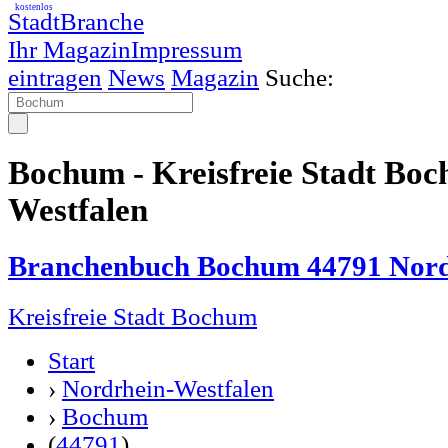
kostenlos
StadtBranche
Ihr Magazin
Impressum
eintragen
News
Magazin
Suche:
Bochum - Kreisfreie Stadt Bo
Westfalen
Branchenbuch Bochum 44791 Nord
Kreisfreie Stadt Bochum
Start
›
Nordrhein-Westfalen
›
Bochum
(
44791
)