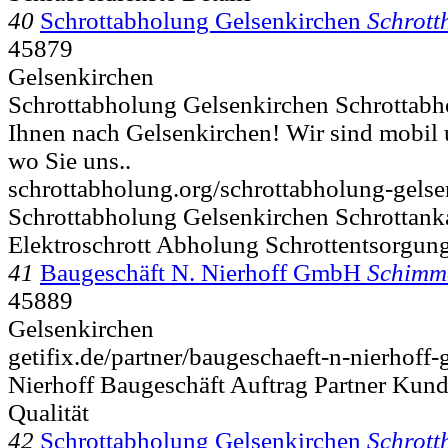
40
Schrottabholung Gelsenkirchen
Schrott
45879
Gelsenkirchen
Schrottabholung Gelsenkirchen Schrottab
Ihnen nach Gelsenkirchen! Wir sind mobil
wo Sie uns..
schrottabholung.org/schrottabholung-gelse
Schrottabholung Gelsenkirchen Schrottanka
Elektroschrott Abholung Schrottentsorgun
41
Baugeschäft N. Nierhoff GmbH
Schimme
45889
Gelsenkirchen
getifix.de/partner/baugeschaeft-n-nierhof
Nierhoff Baugeschäft Auftrag Partner Kund
Qualität
42
Schrottabholung Gelsenkirchen
Schrott