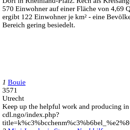
Dorf in Rheinland-Pfalz. Rech als Kreisan
570 Einwohner auf einer Fläche von 4,69 Q
ergibt 122 Einwohner je km² - eine Bevölk
Bereich gering besiedelt.
1
Bouie
3571
Utrecht
Keep up the helpful work and producing in 
cdl.ngo/index.php?
title=k%c3%bcchenm%c3%b6bel_%e2%80%