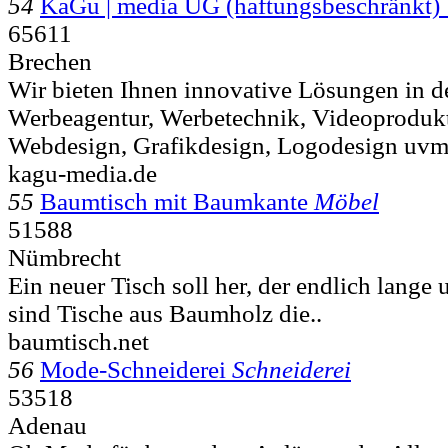
54
KaGu | media UG (haftungsbeschränkt)
65611
Brechen
Wir bieten Ihnen innovative Lösungen in d
Werbeagentur, Werbetechnik, Videoprodukt
Webdesign, Grafikdesign, Logodesign uvm.
kagu-media.de
55
Baumtisch mit Baumkante
Möbel
51588
Nümbrecht
Ein neuer Tisch soll her, der endlich lange
sind Tische aus Baumholz die..
baumtisch.net
56
Mode-Schneiderei
Schneiderei
53518
Adenau