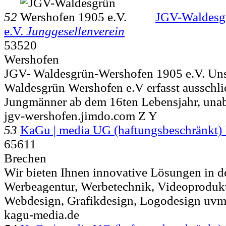
52
JGV-Waldesg
e.V.
Junggesellenverein
53520
Wershofen
JGV- Waldesgrün-Wershofen 1905 e.V. Uns
Waldesgrün Wershofen e.V erfasst ausschlie
Jungmänner ab dem 16ten Lebensjahr, unab
jgv-wershofen.jimdo.com Z Y
53
KaGu | media UG (haftungsbeschränkt)
65611
Brechen
Wir bieten Ihnen innovative Lösungen in d
Werbeagentur, Werbetechnik, Videoprodukt
Webdesign, Grafikdesign, Logodesign uvm.
kagu-media.de