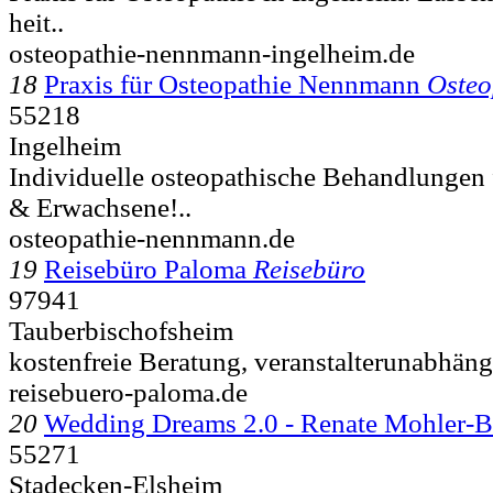
heit..
osteopathie-nennmann-ingelheim.de
18
Praxis für Osteopathie Nennmann
Osteo
55218
Ingelheim
Individuelle osteopathische Behandlungen 
& Erwachsene!..
osteopathie-nennmann.de
19
Reisebüro Paloma
Reisebüro
97941
Tauberbischofsheim
kostenfreie Beratung, veranstalterunabhäng
reisebuero-paloma.de
20
Wedding Dreams 2.0 - Renate Mohler-
55271
Stadecken-Elsheim