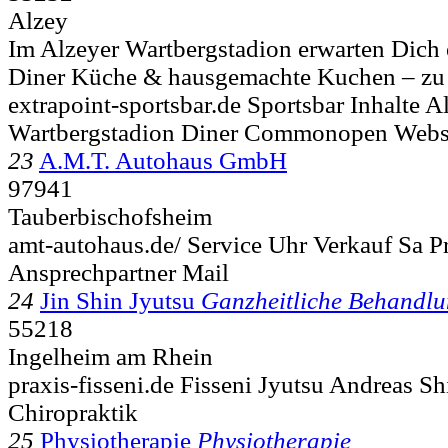
Alzey
Im Alzeyer Wartbergstadion erwarten Dich 
Diner Küche & hausgemachte Kuchen – zu G
extrapoint-sportsbar.de Sportsbar Inhalte A
Wartbergstadion Diner Commonopen Webs
23
A.M.T. Autohaus GmbH
97941
Tauberbischofsheim
amt-autohaus.de/ Service Uhr Verkauf Sa P
Ansprechpartner Mail
24
Jin Shin Jyutsu
Ganzheitliche Behandl
55218
Ingelheim am Rhein
praxis-fisseni.de Fisseni Jyutsu Andreas Shi
Chiropraktik
25
Physiotherapie
Physiotherapie