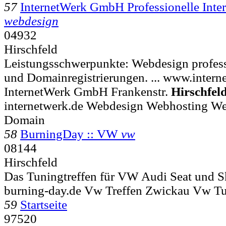
57
InternetWerk GmbH Professionelle In
webdesign
04932
Hirschfeld
Leistungsschwerpunkte: Webdesign profes
und Domainregistrierungen. ... www.intern
InternetWerk GmbH Frankenstr.
Hirschfel
internetwerk.de Webdesign Webhosting W
Domain
58
BurningDay :: VW
vw
08144
Hirschfeld
Das Tuningtreffen für VW Audi Seat und S
burning-day.de Vw Treffen Zwickau Vw T
59
Startseite
97520