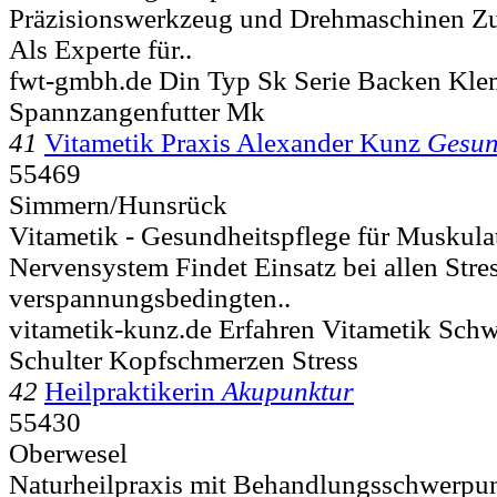
Präzisionswerkzeug und Drehmaschinen Zu
Als Experte für..
fwt-gmbh.de Din Typ Sk Serie Backen Kl
Spannzangenfutter Mk
41
Vitametik Praxis Alexander Kunz
Gesun
55469
Simmern/Hunsrück
Vitametik - Gesundheitspflege für Muskula
Nervensystem Findet Einsatz bei allen Stre
verspannungsbedingten..
vitametik-kunz.de Erfahren Vitametik Sch
Schulter Kopfschmerzen Stress
42
Heilpraktikerin
Akupunktur
55430
Oberwesel
Naturheilpraxis mit Behandlungsschwerpu