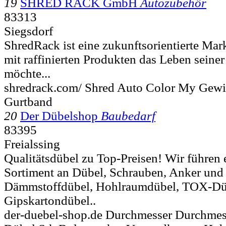
19
SHRED RACK GmbH
Autozubehör
83313
Siegsdorf
ShredRack ist eine zukunftsorientierte Mar
mit raffinierten Produkten das Leben seine
möchte...
shredrack.com/ Shred Auto Color My Gew
Gurtband
20
Der Dübelshop
Baubedarf
83395
Freialssing
Qualitätsdübel zu Top-Preisen! Wir führen
Sortiment an Dübel, Schrauben, Anker und
Dämmstoffdübel, Hohlraumdübel, TOX-Düb
Gipskartondübel..
der-duebel-shop.de Durchmesser Durchmes