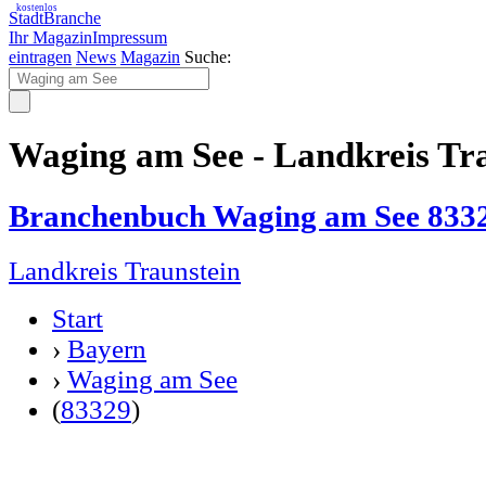
kostenlos
StadtBranche
Ihr Magazin
Impressum
eintragen
News
Magazin
Suche:
Waging am See - Landkreis Tr
Branchenbuch Waging am See 833
Landkreis Traunstein
Start
›
Bayern
›
Waging am See
(
83329
)