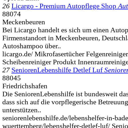
26
Licargo - Premium Autopflege Shop
Aut
88074
Meckenbeuren
Bei Licargo handelt es sich um einen Auto
Firmenstandort in Meckenbeuren, Deutsch
Autoshampoo über..
licargo.de/ Mikrofasertücher Felgenreinige
Scheibenreiniger Produkt Innenraumreini
27
SeniorenLebenshilfe Detlef Luf
Seniore
88045
Friedrichshafen
Die SeniorenLebenshilfe ist bundesweit da
dass sich auf die vorpflegerische Betreuung 
unterstützen..
seniorenlebenshilfe.de/lebenshelfer-in-bad
wuerttemberg/lebenshelfer-detlef-luf/ Senio