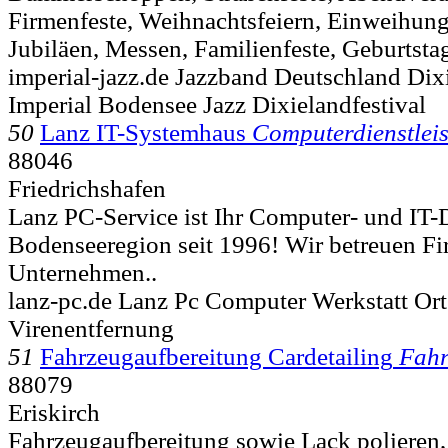
Firmenfeste, Weihnachtsfeiern, Einweihun
Jubiläen, Messen, Familienfeste, Geburtstag
imperial-jazz.de Jazzband Deutschland Dix
Imperial Bodensee Jazz Dixielandfestival
50
Lanz IT-Systemhaus
Computerdienstlei
88046
Friedrichshafen
Lanz PC-Service ist Ihr Computer- und IT-Di
Bodenseeregion seit 1996! Wir betreuen F
Unternehmen..
lanz-pc.de Lanz Pc Computer Werkstatt Or
Virenentfernung
51
Fahrzeugaufbereitung Cardetailing
Fahr
88079
Eriskirch
Fahrzeugaufbereitung sowie Lack polieren,