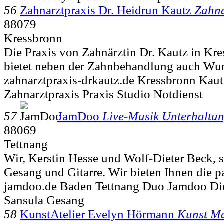
56
Zahnarztpraxis Dr. Heidrun Kautz
Zahna
88079
Kressbronn
Die Praxis von Zahnärztin Dr. Kautz in K
bietet neben der Zahnbehandlung auch Wur
zahnarztpraxis-drkautz.de Kressbronn Kaut
Zahnarztpraxis Praxis Studio Notdienst
57
JamDoo
Live-Musik Unterhaltu
88069
Tettnang
Wir, Kerstin Hesse und Wolf-Dieter Beck, 
Gesang und Gitarre. Wir bieten Ihnen die p
jamdoo.de Baden Tettnang Duo Jamdoo Die
Sansula Gesang
58
KunstAtelier Evelyn Hörmann
Kunst Ma