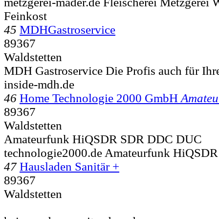
metzgerei-mader.de Fleischerei Metzgerei 
Feinkost
45
MDHGastroservice
89367
Waldstetten
MDH Gastroservice Die Profis auch für Ihr
inside-mdh.de
46
Home Technologie 2000 GmbH
Amateu
89367
Waldstetten
Amateurfunk HiQSDR SDR DDC DUC
technologie2000.de Amateurfunk HiQS
47
Hausladen Sanitär +
89367
Waldstetten