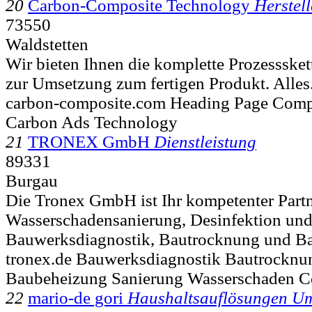
20
Carbon-Composite Technology
Herstel
73550
Waldstetten
Wir bieten Ihnen die komplette Prozessskett
zur Umsetzung zum fertigen Produkt. Alles.
carbon-composite.com Heading Page Com
Carbon Ads Technology
21
TRONEX GmbH
Dienstleistung
89331
Burgau
Die Tronex GmbH ist Ihr kompetenter Partn
Wasserschadensanierung, Desinfektion un
Bauwerksdiagnostik, Bautrocknung und Ba
tronex.de Bauwerksdiagnostik Bautrockn
Baubeheizung Sanierung Wasserschaden C
22
mario-de gori
Haushaltsauflösungen U