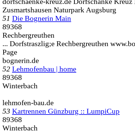
dorfschaenke-kreuz.de Dorfschänke Kreuz
Zusmartshausen Naturpark Augsburg
51
Die Bognerin Main
89368
Rechbergreuthen
... Dorfstraszlig;e
Rechbergreuthen www.bo
Page
bognerin.de
52
Lehmofenbau | home
89368
Winterbach
lehmofen-bau.de
53
Kartrennen Günzburg :: LumpiCup
89368
Winterbach