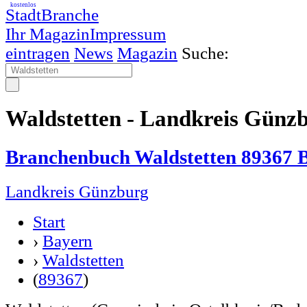
kostenlos
StadtBranche
Ihr Magazin
Impressum
eintragen
News
Magazin
Suche:
Waldstetten - Landkreis Günz
Branchenbuch Waldstetten 89367 
Landkreis Günzburg
Start
›
Bayern
›
Waldstetten
(
89367
)