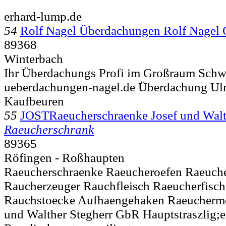
erhard-lump.de
54
Rolf Nagel Überdachungen Rolf Nage
89368
Winterbach
Ihr Überdachungs Profi im Großraum Sch
ueberdachungen-nagel.de Überdachung U
Kaufbeuren
55
JOSTRaeucherschraenke Josef und Walt
Raeucherschrank
89365
Röfingen - Roßhaupten
Raeucherschraenke Raeucheroefen Raeuc
Raucherzeuger Rauchfleisch Raeucherfisch
Rauchstoecke Aufhaengehaken Raeuchermeh
und Walther Stegherr GbR Hauptstraszlig;e