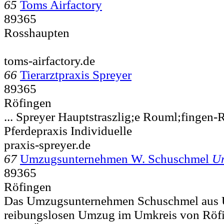
65
Toms Airfactory
89365
Rosshaupten
toms-airfactory.de
66
Tierarztpraxis Spreyer
89365
Röfingen
... Spreyer Hauptstraszlig;e
Rouml;fingen-R
Pferdepraxis Individuelle
praxis-spreyer.de
67
Umzugsunternehmen W. Schuschmel
U
89365
Röfingen
Das Umzugsunternehmen Schuschmel aus Ul
reibungslosen Umzug im Umkreis von Röf