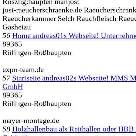
Roszlig;haupten mailjost
jost-raeucherschraenke.de Raeucherschran
Raeucherkammer Selch Rauchfleisch Raeuc
Gasheizu
56
Home andreas01s Webseite! Unterneh
89365
Röfingen-Roßhaupten
expo-team.de
57
Startseite andreas02s Webseite! MMS 
GmbH
89365
Röfingen-Roßhaupten
mayer-montage.de
58
Holzhallenbau als Reithallen oder 