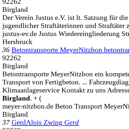
92262
Birgland
Der Verein Justus e.V. ist lt. Satzung für d
jugendlicher Straftäterinnen und Straftäter 
justus-ev.de Justus Wiedereingliederung St
Hersbruck
36
Betontransporte MeyerNitzbon betontra
92262
Birgland
Betontransporte MeyerNitzbon ein kompeten
Transport von Fertigbeton. ... Fahrzeug
Klimaanlageservice Kontakt zu uns Adress
Birgland
. + (
meyer-nitzbon.de Beton Transport MeyerN
Birgland
37
GerdAlois Zwing
Gerd