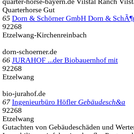
quarter-horse-bayern.de Vilstal Ranch Vils
Quarterhorse Gut
65
Dorn & Schörner GmbH Dorn & SchÃ¶
92268
Etzelwang-Kirchenreinbach
dorn-schoerner.de
66
JURAHOF ...der Biobauernhof mit
92268
Etzelwang
bio-jurahof.de
67
Ingenieurbüro Höfler
Gebäudesch&a
92268
Etzelwang
Gutachten von Gebäudeschäden und Werte