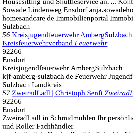
Housesitting und Shuttleservice an. ... Ko
Sowade Lindenweg
Ensdorf anja.sowadeh
homesandcare.de Immobilienportal Immob
Sulzbach
56
Kreisjugendfeuerwehr AmbergSulzbach
Kreisfeuerwehrverband
Feuerwehr
92266
Ensdorf
Kreisjugendfeuerwehr AmbergSulzbach
kjf-amberg-sulzbach.de Feuerwehr Jugend
Sulzbach Landkreis
57
ZweiradLadl | Christoph Senft
ZweiradL
92266
Ensdorf
ZweiradLadl in Schmidmühlen Ihr persönli
und Roller Fachhändler.