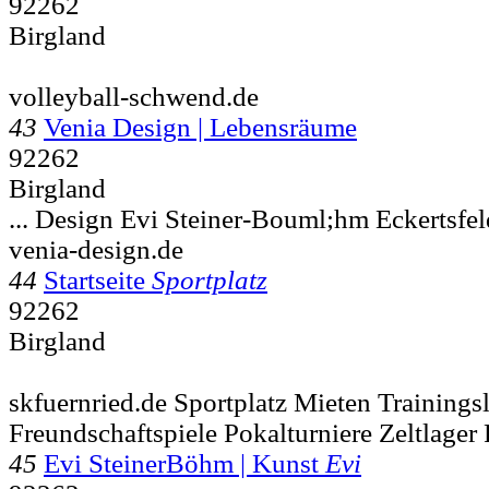
92262
Birgland
volleyball-schwend.de
43
Venia Design | Lebensräume
92262
Birgland
... Design Evi Steiner-Bouml;hm Eckertsfe
venia-design.de
44
Startseite
Sportplatz
92262
Birgland
skfuernried.de Sportplatz Mieten Trainings
Freundschaftspiele Pokalturniere Zeltlager 
45
Evi SteinerBöhm | Kunst
Evi