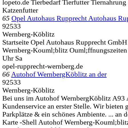
lopeto.de Tierbedarf Tierfutter Tiernahrun
Katzenfutter
65
Opel Autohaus Rupprecht Autohaus R
92533
Wernberg-Köblitz
Startseite Opel Autohaus Rupprecht GmbH .
Wernberg-Kouml;blitz Ouml;ffnungszeite
Uhr Sa
opel-rupprecht-wernberg.de
66
Autohof WernbergKöblitz an der
92533
Wernberg-Köblitz
Bei uns im Autohof WernbergKöblitz A93 A
Kundenservice an erster Stelle. Wir bieten
Parkplätze & ein schönes Ambiente. ... an d
Karte -Shell Autohof Wernberg-Kouml;blitz