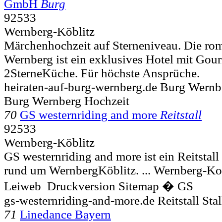
GmbH
Burg
92533
Wernberg-Köblitz
Märchenhochzeit auf Sterneniveau. Die ro
Wernberg ist ein exklusives Hotel mit Gou
2SterneKüche. Für höchste Ansprüche.
heiraten-auf-burg-wernberg.de Burg Wernb
Burg Wernberg Hochzeit
70
GS westernriding and more
Reitstall
92533
Wernberg-Köblitz
GS westernriding and more ist ein Reitstall
rund um WernbergKöblitz. ...
Wernberg-Ko
Leiweb Druckversion Sitemap � GS
gs-westernriding-and-more.de Reitstall Stal
71
Linedance Bayern