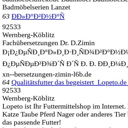
Badmöbelserien Lanzet
63
ÐÐ»Ð°Ð²Ð½Ð°Ñ
92533
Wernberg-Köblitz
Fachübersetzungen Dr. D.Zimin
Ð¡Ð¿ÐµÑÐ¸Ð°Ð»Ð¸Ð·Ð¸ÑÐ¾Ð²Ð°Ð½Ð
Ð¿ÐµÑÐµÐ²Ð¾Ð´Ñ Ð´Ñ Ð. Ð. ÐÐ¸Ð¼
xn--bersetzungen-zimin-l6b.de
64
Qualitätsfutter das begeistert Lopeto.d
92533
Wernberg-Köblitz
Lopeto ist Ihr Futtermittelshop im Internet
Katze Taube Pferd Nager oder anderes Tie
das passende Futter!