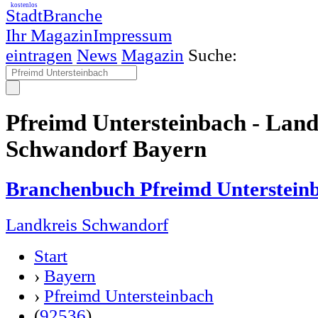
kostenlos
StadtBranche
Ihr Magazin
Impressum
eintragen
News
Magazin
Suche:
Pfreimd Untersteinbach - Land
Schwandorf Bayern
Branchenbuch Pfreimd Unterstein
Landkreis Schwandorf
Start
›
Bayern
›
Pfreimd Untersteinbach
(
92536
)