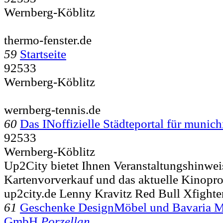
Wernberg-Köblitz
thermo-fenster.de
59
Startseite
92533
Wernberg-Köblitz
wernberg-tennis.de
60
Das INoffizielle Städteportal für muni
92533
Wernberg-Köblitz
Up2City bietet Ihnen Veranstaltungshinwei
Kartenvorverkauf und das aktuelle Kinopr
up2city.de Lenny Kravitz Red Bull Xfighte
61
Geschenke DesignMöbel und Bavaria Mö
GmbH
Porzellan