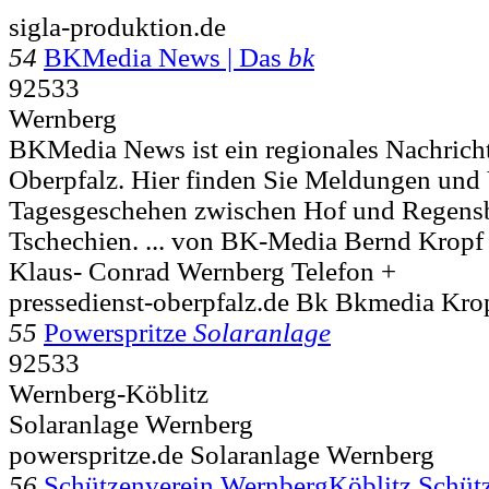
sigla-produktion.de
54
BKMedia News | Das
bk
92533
Wernberg
BKMedia News ist ein regionales Nachricht
Oberpfalz. Hier finden Sie Meldungen und
Tagesgeschehen zwischen Hof und Regens
Tschechien. ... von BK-Media Bernd Kropf
Klaus- Conrad
Wernberg Telefon +
pressedienst-oberpfalz.de Bk Bkmedia Kro
55
Powerspritze
Solaranlage
92533
Wernberg-Köblitz
Solaranlage Wernberg
powerspritze.de Solaranlage Wernberg
56
Schützenverein WernbergKöblitz Schüt