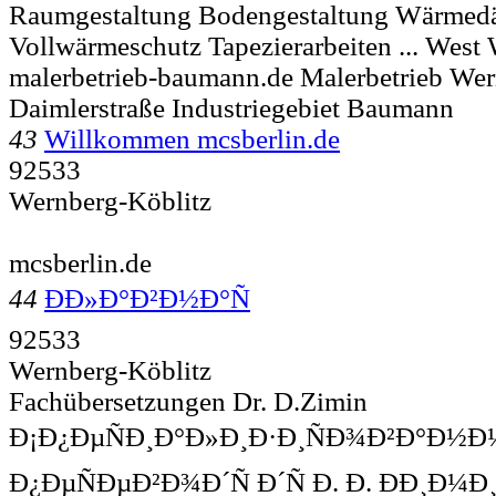
Raumgestaltung Bodengestaltung Wärme
Vollwärmeschutz Tapezierarbeiten ... West
malerbetrieb-baumann.de Malerbetrieb Wer
Daimlerstraße Industriegebiet Baumann
43
Willkommen mcsberlin.de
92533
Wernberg-Köblitz
mcsberlin.de
44
ÐÐ»Ð°Ð²Ð½Ð°Ñ
92533
Wernberg-Köblitz
Fachübersetzungen Dr. D.Zimin
Ð¡Ð¿ÐµÑÐ¸Ð°Ð»Ð¸Ð·Ð¸ÑÐ¾Ð²Ð°Ð½Ð
Ð¿ÐµÑÐµÐ²Ð¾Ð´Ñ Ð´Ñ Ð. Ð. ÐÐ¸Ð¼