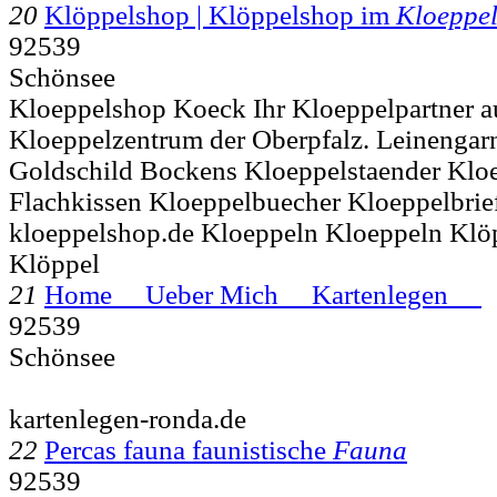
20
Klöppelshop | Klöppelshop im
Kloeppe
92539
Schönsee
Kloeppelshop Koeck Ihr Kloeppelpartner 
Kloeppelzentrum der Oberpfalz. Leinengar
Goldschild Bockens Kloeppelstaender Klo
Flachkissen Kloeppelbuecher Kloeppelbriefe
kloeppelshop.de Kloeppeln Kloeppeln Klö
Klöppel
21
Home Ueber Mich Kartenlegen
92539
Schönsee
kartenlegen-ronda.de
22
Percas fauna faunistische
Fauna
92539