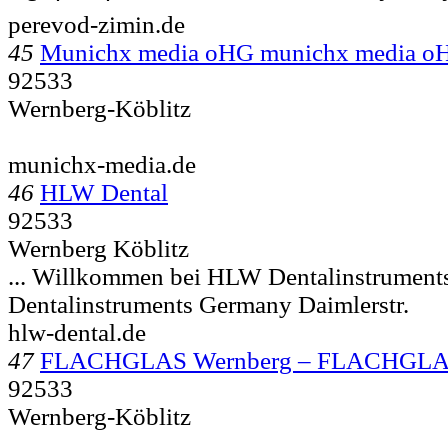
perevod-zimin.de
45
Munichx media oHG munichx media o
92533
Wernberg-Köblitz
munichx-media.de
46
HLW Dental
92533
Wernberg Köblitz
... Willkommen bei HLW Dentalinstrume
Dentalinstruments Germany Daimlerstr.
hlw-dental.de
47
FLACHGLAS Wernberg – FLACHGLA
92533
Wernberg-Köblitz