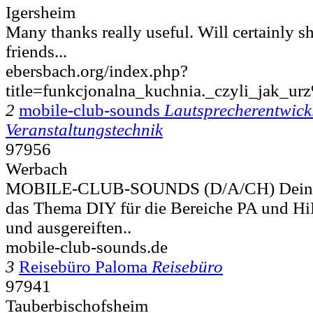
Igersheim
Many thanks really useful. Will certainly s
friends...
ebersbach.org/index.php?
title=funkcjonalna_kuchnia._czyli_j
2
mobile-club-sounds
Lautsprecherentwick
Veranstaltungstechnik
97956
Werbach
MOBILE-CLUB-SOUNDS (D/A/CH) Dein O
das Thema DIY für die Bereiche PA und Hi
und ausgereiften..
mobile-club-sounds.de
3
Reisebüro Paloma
Reisebüro
97941
Tauberbischofsheim