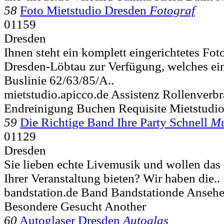
58
Foto Mietstudio Dresden
Fotograf
01159
Dresden
Ihnen steht ein komplett eingerichtetes Fot
Dresden-Löbtau zur Verfügung, welches ein
Buslinie 62/63/85/A..
mietstudio.apicco.de Assistenz Rollenverb
Endreinigung Buchen Requisite Mietstudi
59
Die Richtige Band Ihre Party Schnell
Mu
01129
Dresden
Sie lieben echte Livemusik und wollen das
Ihrer Veranstaltung bieten? Wir haben die..
bandstation.de Band Bandstationde Anseh
Besondere Gesucht Another
60
Autoglaser Dresden
Autoglas