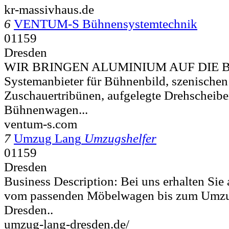
kr-massivhaus.de
6
VENTUM-S Bühnensystemtechnik
01159
Dresden
WIR BRINGEN ALUMINIUM AUF DIE BÜ
Systemanbieter für Bühnenbild, szenische
Zuschauertribünen, aufgelegte Drehschei
Bühnenwagen...
ventum-s.com
7
Umzug Lang
Umzugshelfer
01159
Dresden
Business Description: Bei uns erhalten Sie 
vom passenden Möbelwagen bis zum Umzug
Dresden..
umzug-lang-dresden.de/