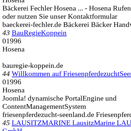
Bäckerei Fechler Hosena ... -
Hosena Rufen 
oder nutzen Sie unser Kontaktformular
baeckerei-fechler.de Bäckerei Bäcker Han
43
BauRegieKoppein
01996
Hosena
bauregie-koppein.de
44
Willkommen auf FriesenpferdezuchtSe
01996
Hosena
Joomla! dynamische PortalEngine und
ContentManagementSystem
friesenpferdezucht-seenland.de Friesenpfer
45
LAUSITZMARINE LausitzMarine LA
GmbH