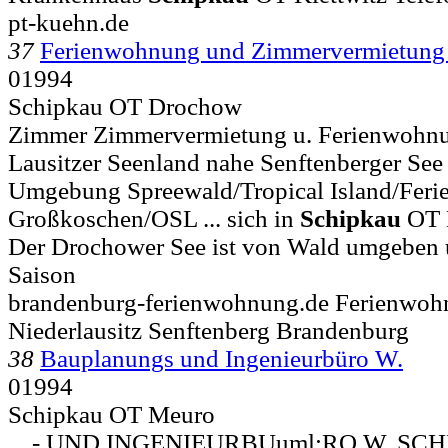
pt-kuehn.de
37
Ferienwohnung und Zimmervermietun
01994
Schipkau OT Drochow
Zimmer Zimmervermietung u. Ferienwohnu
Lausitzer Seenland nahe Senftenberger See 
Umgebung Spreewald/Tropical Island/Feri
Großkoschen/OSL ... sich in
Schipkau
OT 
Der Drochower See ist von Wald umgeben un
Saison
brandenburg-ferienwohnung.de Ferienwo
Niederlausitz Senftenberg Brandenburg
38
Bauplanungs und Ingenieurbüro W.
01994
Schipkau OT Meuro
... - UND INGENIEURBUuml;RO W. S