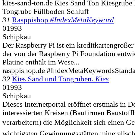
kies-sand-ton.de Kies Sand Ton Kiesgrube
Tongrube Füllboden Schluff
31
Rasppishop
#IndexMetaKeyword
01993
Schipkau
Der Raspberry Pi ist ein kreditkartengroße
der von der Raspberry Pi Foundation entwi
Platine enthält im Wese...
rasppishop.de #IndexMetaKeywordsStand
32
Kies Sand und Tongruben.
Kies
01993
Schipkau
Dieses Internetportal eröffnet erstmals in 
interessierten Kreisen (Baufirmen Baustof
verarbeitern) die Möglichkeit sich einen G
wichtigsten Gewinnungsstätten mineralisch