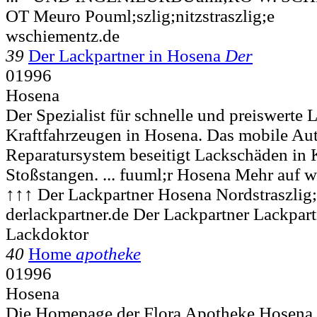
OT Meuro Pouml;szlig;nitzstraszlig;e
wschiementz.de
39
Der Lackpartner in Hosena
Der
01996
Hosena
Der Spezialist für schnelle und preiswerte 
Kraftfahrzeugen in Hosena. Das mobile Au
Reparatursystem beseitigt Lackschäden in 
Stoßstangen. ... fuuml;r Hosena Mehr auf we
↑↑↑ Der Lackpartner
Hosena Nordstraszlig;
derlackpartner.de Der Lackpartner Lackpar
Lackdoktor
40
Home
apotheke
01996
Hosena
Die Homepage der Flora Apotheke Hosena.