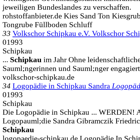
jeweiligen Bundeslandes zu verschaffen.
rohstoffanbieter.de Kies Sand Ton Kiesgr
Tongrube Füllboden Schluff
33
Volkschor Schipkau e.V. Volkschor Schi
01993
Schipkau
...
Schipkau
im Jahr Ohne leidenschaftliche
Sauml;ngerinnen und Sauml;nger engagiert
volkschor-schipkau.de
34
Logopädie in Schipkau Sandra
Logopäd
01993
Schipkau
Die Logopädie in Schipkau ... WERDEN! An
Logopauml;die Sandra Gibramczik Friedric
Schipkau
logopaedie-schipkau.de Logopädie In Sch