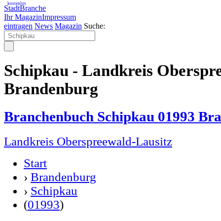
kostenlos
StadtBranche
Ihr Magazin
Impressum
eintragen
News
Magazin
Suche:
Schipkau - Landkreis Oberspr
Brandenburg
Branchenbuch Schipkau 01993 Br
Landkreis Oberspreewald-Lausitz
Start
›
Brandenburg
›
Schipkau
(
01993
)