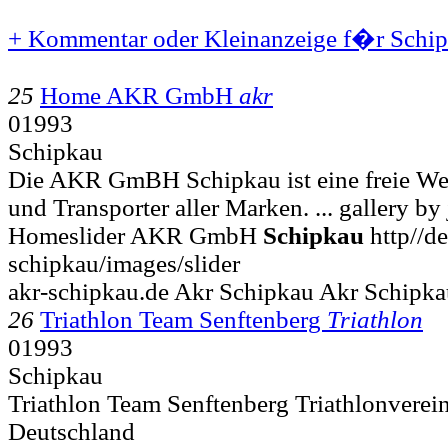
+ Kommentar oder Kleinanzeige f�r Schip
25
Home AKR GmbH
akr
01993
Schipkau
Die AKR GmBH Schipkau ist eine freie W
und Transporter aller Marken. ... gallery b
Homeslider AKR GmbH
Schipkau
http//de
schipkau/images/slider
akr-schipkau.de Akr Schipkau Akr Schipkau
26
Triathlon Team Senftenberg
Triathlon
01993
Schipkau
Triathlon Team Senftenberg Triathlonverei
Deutschland