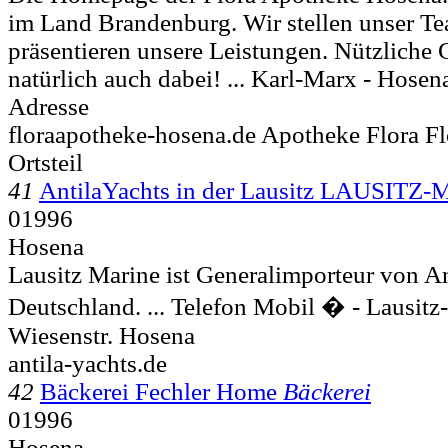
im Land Brandenburg. Wir stellen unser T
präsentieren unsere Leistungen. Nützliche 
natürlich auch dabei! ... Karl-Marx -
Hosena 
Adresse
floraapotheke-hosena.de Apotheke Flora F
Ortsteil
41
AntilaYachts in der Lausitz LAUSIT
01996
Hosena
Lausitz Marine ist Generalimporteur von An
Deutschland. ... Telefon Mobil � - Lausi
Wiesenstr.
Hosena
antila-yachts.de
42
Bäckerei Fechler Home
Bäckerei
01996
Hosena