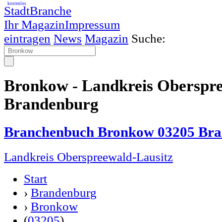
kostenlos
StadtBranche
Ihr Magazin
Impressum
eintragen
News
Magazin
Suche:
Bronkow - Landkreis Oberspre
Brandenburg
Branchenbuch Bronkow 03205 Br
Landkreis Oberspreewald-Lausitz
Start
›
Brandenburg
›
Bronkow
(
03205
)