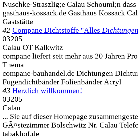
Nuschke-Straszlig;e
Calau Schouml;n dass
gasthaus-kossack.de Gasthaus Kossack Cal
Gaststätte
42
Compane Dichtstoffe "Alles
Dichtunge
03205
Calau OT Kalkwitz
compane liefert seit mehr aus 20 Jahren Pr
Thema
compane-bauhandel.de Dichtungen Dichtu
Fugendichtbänder Folienbänder Acryl
43
Herzlich willkommen!
03205
Calau
... Sie auf dieser Homepage zusammengeste
GÃ¤stezimmer Bolschwitz Nr.
Calau Telef
tabakhof.de