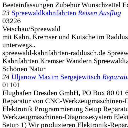
Beeteinfassungen Zubehör Wunschzettel Ed
23
Spreewaldkahnfahrten
Reisen Ausflug
03226
Vetschau/Spreewald
mit Kahn, Kremser und Kutsche im Raddus
unterwegs..
spreewald-kahnfahrten-raddusch.de Spree
Kahnfahrten Kremser Wandern Spreewald
Schönen Natur
24
Uljanow Maxim Sergejewitsch
Reparat
01101
Flughafen Dresden GmbH, PO Box 80 01 
Reparatur von CNC-Werkzeugmaschinen-D
Elektronik Programmierung Setup Reparat
Werkzeugmaschinen-Diagnosesystem Elek
Setup 1) Wir produzieren Elektronik-Repara