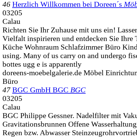
46
Herzlich Willkommen bei Doreen´s
Möb
03205
Calau
Richten Sie Ihr Zuhause mit uns ein! Lasse
Vielfalt inspirieren und entdecken Sie Ihre
Küche Wohnraum Schlafzimmer Büro Kinde
using. Many of us carry on and undergo fis
bottes ugg e is apparently
doreens-moebelgalerie.de Möbel Einrichtu
Büro
47
BGC GmbH BGC
BGC
03205
Calau
BGC Philippe Gessner. Nadelfilter mit Va
Gravitationsbrunnen Offene Wasserhaltu
Regen bzw. Abwasser Steinzeugrohrvortri