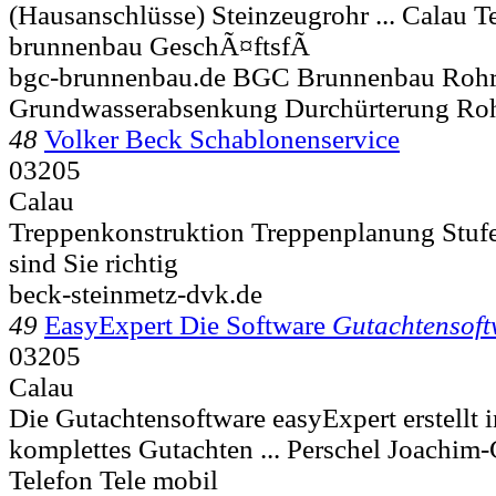
(Hausanschlüsse) Steinzeugrohr ...
Calau Te
brunnenbau GeschÃ¤ftsfÃ
bgc-brunnenbau.de BGC Brunnenbau Roh
Grundwasserabsenkung Durchürterung Rohr
48
Volker Beck Schablonenservice
03205
Calau
Treppenkonstruktion Treppenplanung Stuf
sind Sie richtig
beck-steinmetz-dvk.de
49
EasyExpert Die Software
Gutachtensoft
03205
Calau
Die Gutachtensoftware easyExpert erstellt i
komplettes Gutachten ... Perschel Joachim
Telefon Tele mobil