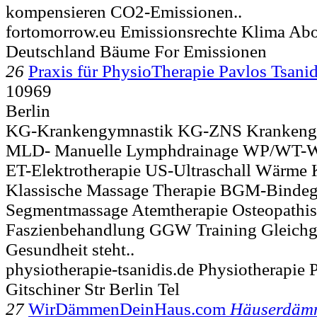
kompensieren CO2-Emissionen..
fortomorrow.eu Emissionsrechte Klima Ab
Deutschland Bäume For Emissionen
26
Praxis für PhysioTherapie Pavlos Tsanid
10969
Berlin
KG-Krankengymnastik KG-ZNS Krankengy
MLD- Manuelle Lymphdrainage WP/WT-Wär
ET-Elektrotherapie US-Ultraschall Wärme
Klassische Massage Therapie BGM-Binde
Segmentmassage Atemtherapie Osteopathis
Faszienbehandlung GGW Training Gleichg
Gesundheit steht..
physiotherapie-tsanidis.de Physiotherapie 
Gitschiner Str Berlin Tel
27
WirDämmenDeinHaus.com
Häuserdäm