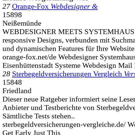
27
Orange-Fox
Webdesigner &
15898
Neißemünde
WEBDESIGNER MEETS SYSTEMHAUS In
responsive Designs, verbunden mit Suchm
und dynamischen Features für Ihre Website
orange-fox.net/de Webdesigner Systemhau
Eisenhüttenstadt Systeme Webdesign Mail
28
Sterbegeldversicherungen Vergleich
Ver
15848
Friedland
Dieser neue Ratgeber informiert seine Lese
Anbieter und Testberichte von Sterbegeldv
Sämtliche Tests stehen..
sterbegeldversicherungen-vergleiche.de/ W
Get Early Just This