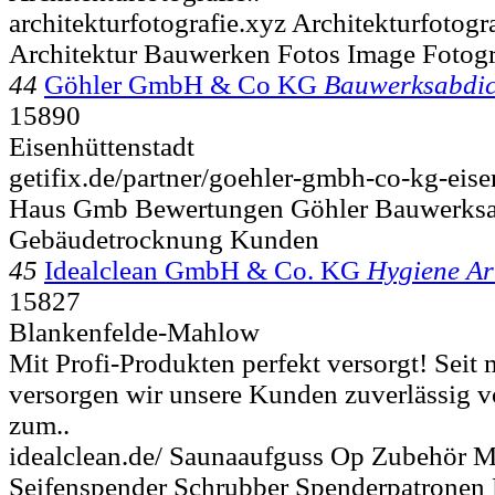
architekturfotografie.xyz Architekturfotogr
Architektur Bauwerken Fotos Image Fotogr
44
Göhler GmbH & Co KG
Bauwerksabdi
15890
Eisenhüttenstadt
getifix.de/partner/goehler-gmbh-co-kg-eise
Haus Gmb Bewertungen Göhler Bauwerksa
Gebäudetrocknung Kunden
45
Idealclean GmbH & Co. KG
Hygiene Art
15827
Blankenfelde-Mahlow
Mit Profi-Produkten perfekt versorgt! Seit 
versorgen wir unsere Kunden zuverlässig v
zum..
idealclean.de/ Saunaaufguss Op Zubehör M
Seifenspender Schrubber Spenderpatronen