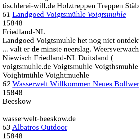
tischlerei-will.de Holztreppen Treppen Stäb
61
Landgoed Voigtsmühle
Voigtsmuhle
15848
Friedland-NL
Landgoed Voigtsmuhle het nog niet ontdekt
... valt er
de
minste neerslag. Weersverwach
Niewisch
Friedland-NL Duitsland (
voigtsmuhle.de Voigtsmuhle Voigthsmuhle
Voightmühle Voightmuehle
62
Wasserwelt Willkommen Neues Bollw
15848
Beeskow
wasserwelt-beeskow.de
63
Albatros Outdoor
15848