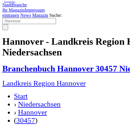
kostenlos
StadtBranche
Ihr Magazin
Impressum
eintragen
News
Magazin
Suche:
Hannover - Landkreis Region
Niedersachsen
Branchenbuch Hannover 30457 Ni
Landkreis Region Hannover
Start
›
Niedersachsen
›
Hannover
(
30457
)