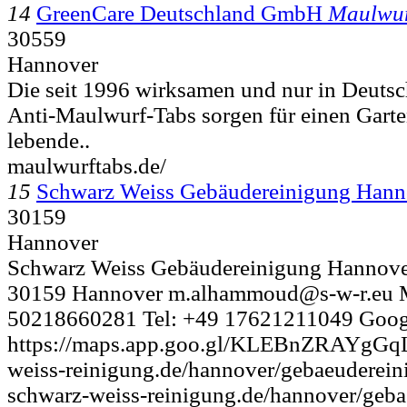
14
GreenCare Deutschland GmbH
Maulwur
30559
Hannover
Die seit 1996 wirksamen und nur in Deutsc
Anti-Maulwurf-Tabs sorgen für einen Garte
lebende..
maulwurftabs.de/
15
Schwarz Weiss Gebäudereinigung Hann
30159
Hannover
Schwarz Weiss Gebäudereinigung Hannove
30159 Hannover m.alhammoud@s-w-r.eu M
50218660281 Tel: +49 17621211049 Google
https://maps.app.goo.gl/KLEBnZRAYgGqLh
weiss-reinigung.de/hannover/gebaeuderein
schwarz-weiss-reinigung.de/hannover/geba