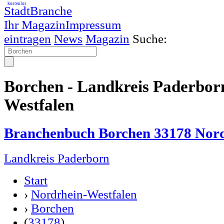
kostenlos
StadtBranche
Ihr Magazin
Impressum
eintragen
News
Magazin
Suche:
Borchen - Landkreis Paderbor
Westfalen
Branchenbuch Borchen 33178 Nord
Landkreis Paderborn
Start
›
Nordrhein-Westfalen
›
Borchen
(
33178
)