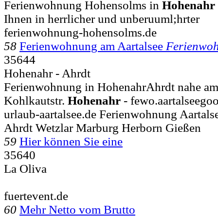
Ferienwohnung Hohensolms in
Hohenahr
Ihnen in herrlicher und unberuuml;hrter
ferienwohnung-hohensolms.de
58
Ferienwohnung am Aartalsee
Ferienwo
35644
Hohenahr - Ahrdt
Ferienwohnung in HohenahrAhrdt nahe am A
Kohlkautstr.
Hohenahr
- fewo.aartalseego
urlaub-aartalsee.de Ferienwohnung Aartal
Ahrdt Wetzlar Marburg Herborn Gießen
59
Hier können Sie eine
35640
La Oliva
fuertevent.de
60
Mehr Netto vom Brutto