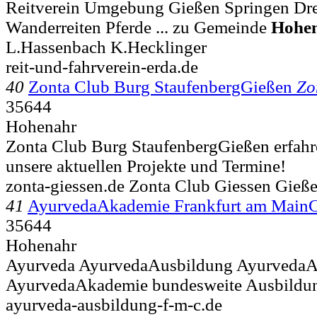
Reitverein Umgebung Gießen Springen Dre
Wanderreiten Pferde ... zu Gemeinde
Hohe
L.Hassenbach K.Hecklinger
reit-und-fahrverein-erda.de
40
Zonta Club Burg StaufenbergGießen
Zo
35644
Hohenahr
Zonta Club Burg StaufenbergGießen erfahr
unsere aktuellen Projekte und Termine!
zonta-giessen.de Zonta Club Giessen Gieß
41
AyurvedaAkademie Frankfurt am Main
35644
Hohenahr
Ayurveda AyurvedaAusbildung AyurvedaA
AyurvedaAkademie bundesweite Ausbildun
ayurveda-ausbildung-f-m-c.de