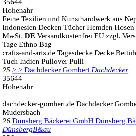
35644
Hohenahr
Feine Texilien und Kunsthandwerk aus Nep
Indonesien Decken Tücher Hemden Hosen .
MwSt.
DE
Versandkostenfrei EU zzgl. Versa
Tage Ethno Bag
crafts-and-arts.de Tagesdecke Decke Bettü
Tuch Indien Pullover Pulli
25
> > Dachdecker Gombert
Dachdecker
35644
Hohenahr
dachdecker-gombert.de Dachdecker Gombe
Mudersbach
26
Dünsberg Bäckerei GmbH Dünsberg B
DünsbergB&au