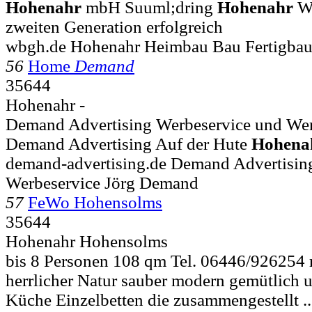
Hohenahr
mbH Suuml;dring
Hohenahr
Wi
zweiten Generation erfolgreich
wbgh.de Hohenahr Heimbau Bau Fertigba
56
Home
Demand
35644
Hohenahr -
Demand Advertising Werbeservice und Wer
Demand Advertising Auf der Hute
Hohena
demand-advertising.de Demand Advertisi
Werbeservice Jörg Demand
57
FeWo Hohensolms
35644
Hohenahr Hohensolms
bis 8 Personen 108 qm Tel. 06446/926254 r
herrlicher Natur sauber modern gemütlich u
Küche Einzelbetten die zusammengestellt 