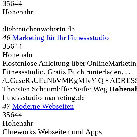
35644
Hohenahr
diebrettchenweberin.de
46
Marketing für Ihr Fitnessstudio
35644
Hohenahr
Kostenlose Anleitung über OnlineMarketi
Fitnessstudio. Gratis Buch runterladen. ...
/UCcseRsUEcNbVMKgMIvY-Q • ADRESSE
Thorsten Schauml;ffer Seifer Weg
Hohena
fitnessstudio-marketing.de
47
Moderne Webseiten
35644
Hohenahr
Clueworks Webseiten und Apps