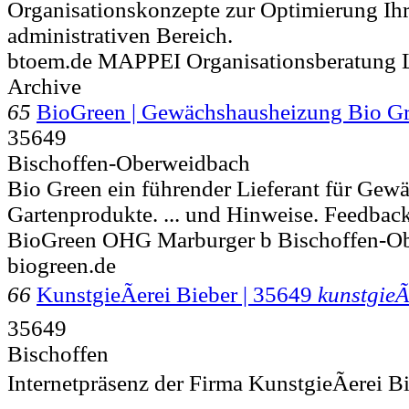
Organisationskonzepte zur Optimierung Ihr
administrativen Bereich.
btoem.de MAPPEI Organisationsberatung L
Archive
65
BioGreen | Gewächshausheizung Bio 
35649
Bischoffen-Oberweidbach
Bio Green ein führender Lieferant für Ge
Gartenprodukte. ... und Hinweise. Feedba
BioGreen OHG Marburger b
Bischoffen-O
biogreen.de
66
KunstgieÃerei Bieber | 35649
kunstgieÃ
35649
Bischoffen
Internetpräsenz der Firma KunstgieÃerei B