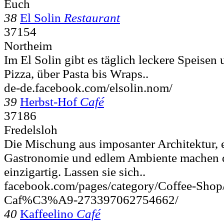
Euch
38
El Solin
Restaurant
37154
Northeim
Im El Solin gibt es täglich leckere Speisen
Pizza, über Pasta bis Wraps..
de-de.facebook.com/elsolin.nom/
39
Herbst-Hof
Café
37186
Fredelsloh
Die Mischung aus imposanter Architektur, e
Gastronomie und edlem Ambiente machen 
einzigartig. Lassen sie sich..
facebook.com/pages/category/Coffee-Shop
Caf%C3%A9-273397062754662/
40
Kaffeelino
Café