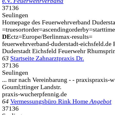
e.V.
Feuerwehrverband
37136
Seulingen
Homepage des Feuerwehrverband Duderstadt
=truesortorder=ascendingorderby=starttime
DE
ctz=Europe/Berlinmax-results=
feuerwehrverband-duderstadt-eichsfeld.de
Duderstadt Eichsfeld Feuerwehr Rhumspri
63
Startseite Zahnarztpraxis Dr.
37136
Seulingen
... nur nach Vereinbarung - - praxispraxis-
Gouml;ttinger Landstr.
praxis-wucherpfennig.de
64
Vermessungsbüro Rink Home
Angebot
37136