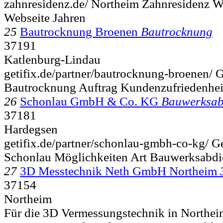
zahnresidenz.de/ Northeim Zahnresidenz Wr
Webseite Jahren
25
Bautrocknung Broenen
Bautrocknung
37191
Katlenburg-Lindau
getifix.de/partner/bautrocknung-broenen/
Bautrocknung Auftrag Kundenzufriedenheit
26
Schonlau GmbH & Co. KG
Bauwerksab
37181
Hardegsen
getifix.de/partner/schonlau-gmbh-co-kg/ G
Schonlau Möglichkeiten Art Bauwerksabdi
27
3D Messtechnik Neth GmbH Northeim
37154
Northeim
Für die 3D Vermessungstechnik in Northeim 