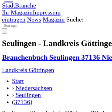
kostenlos
StadtBranche
Ihr Magazin
Impressum
eintragen
News
Magazin
Suche:
Seulingen - Landkreis Götting
Branchenbuch Seulingen 37136 Ni
Landkreis Göttingen
Start
›
Niedersachsen
›
Seulingen
(
37136
)