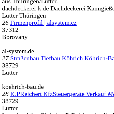
aus Thüringen/Lutter.
dachdeckerei-k.de Dachdeckerei Kanngießer
Lutter Thüringen
26
Firmenprofil | alsystem.cz
37312
Borovany
al-system.de
27
Straßenbau Tiefbau Köhrich Köhrich-
38729
Lutter
koehrich-bau.de
28
ICPReichert KfzSteuergeräte Verkauf
Mo
38729
Lutter