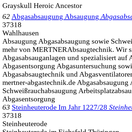
Grayskull Heroic Ancestor
62
Abgasabsaugung Absaugung
Abgasabs
37318
Wahlhausen
Absaugung Abgasabsaugung sowie Schwe
mehr von MERTNERAbsaugtechnik. Wir sin
Abgasabsauganlagen und spezialisiert auf 
Abgasentsorgung Abgasuntersuchung sow
Abgasabsaugtechnik und Abgasventilatore
mertner-abgastechnik.de Abgasabsaugung
Schweißrauchabsaugung Arbeitsplatzabsa
Abgasentsorgung
63
Steinheuterode Im Jahr 1227/28
Steinhe
37318
Steinheuterode
Steinheuterode im Eichsfeld Thüringen