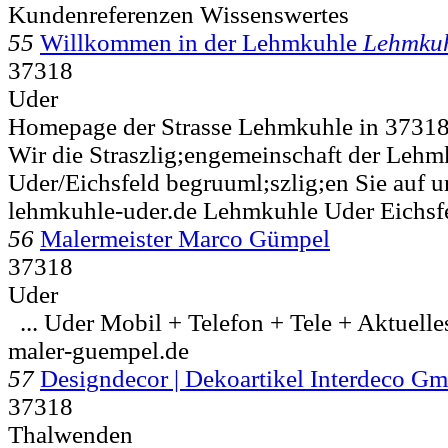
Kundenreferenzen Wissenswertes
55
Willkommen in der Lehmkuhle
Lehmku
37318
Uder
Homepage der Strasse Lehmkuhle in 37318
Wir die Straszlig;engemeinschaft der Lehm
Uder/Eichsfeld begruuml;szlig;en Sie auf u
lehmkuhle-uder.de Lehmkuhle Uder Eichsf
56
Malermeister Marco Gümpel
37318
Uder
...
Uder Mobil + Telefon + Tele + Aktuelle
maler-guempel.de
57
Designdecor | Dekoartikel Interdeco G
37318
Thalwenden