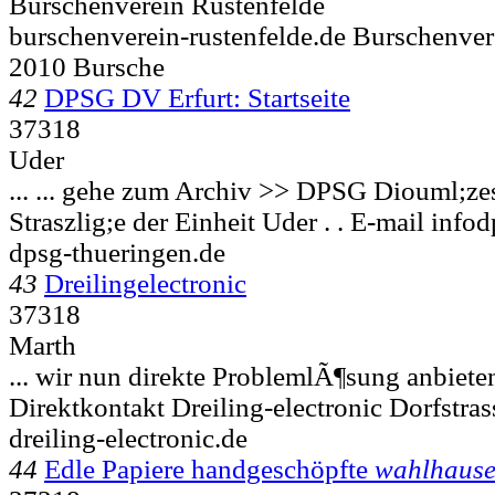
Burschenverein Rustenfelde
burschenverein-rustenfelde.de Burschenver
2010 Bursche
42
DPSG DV Erfurt: Startseite
37318
Uder
... ... gehe zum Archiv >> DPSG Diouml;ze
Straszlig;e der Einheit
Uder . . E-mail info
dpsg-thueringen.de
43
Dreilingelectronic
37318
Marth
... wir nun direkte ProblemlÃ¶sung anbiete
Direktkontakt Dreiling-electronic Dorfstras
dreiling-electronic.de
44
Edle Papiere handgeschöpfte
wahlhaus