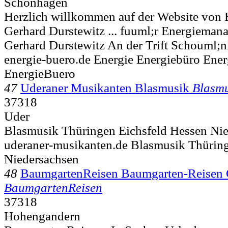
Schönhagen
Herzlich willkommen auf der Website von 
Gerhard Durstewitz ... fuuml;r Energieman
Gerhard Durstewitz An der Trift
Schouml;n
energie-buero.de Energie Energiebüro Ene
EnergieBuero
47
Uderaner Musikanten Blasmusik
Blasmu
37318
Uder
Blasmusik Thüringen Eichsfeld Hessen Ni
uderaner-musikanten.de Blasmusik Thüring
Niedersachsen
48
BaumgartenReisen Baumgarten-Reise
BaumgartenReisen
37318
Hohengandern