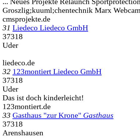
... Neues Projekte Relaunch Sportprotection
Groszlig;kuuml;chentechnik Marx Webca
cmsprojekte.de
31
Liedeco Liedeco GmbH
37318
Uder
liedeco.de
32
123montiert Liedeco GmbH
37318
Uder
Das ist doch kinderleicht!
123montiert.de
33
Gasthaus "zur Krone"
Gasthaus
37318
Arenshausen