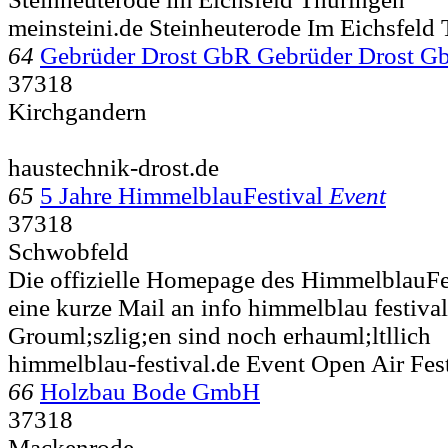
meinsteini.de Steinheuterode Im Eichsfeld
64
Gebrüder Drost GbR Gebrüder Drost G
37318
Kirchgandern
haustechnik-drost.de
65
5 Jahre HimmelblauFestival
Event
37318
Schwobfeld
Die offizielle Homepage des HimmelblauFest
eine kurze Mail an info himmelblau festiva
Grouml;szlig;en sind noch erhauml;ltllich
himmelblau-festival.de Event Open Air Fes
66
Holzbau Bode GmbH
37318
Mackenrode