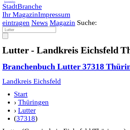
kostenlos
StadtBranche
Ihr Magazin
Impressum
eintragen
News
Magazin
Suche:
Lutter - Landkreis Eichsfeld T
Branchenbuch Lutter 37318 Thüri
Landkreis Eichsfeld
Start
›
Thüringen
›
Lutter
(
37318
)