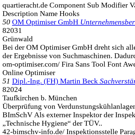
quartieracht.de Component Sub Modifier V
Description Name Hooks
50
OM Optimiser GmbH
Unternehmensber
82031
Grünwald
Bei der OM Optimiser GmbH dreht sich all
der Ergebnisse von Suchmaschinen. Dadurc
om-optimiser.com/ Fira Sans Tool Font A
Online Optimiser
51
Dipl.-Ing. (FH) Martin Beck
Sachverstä
82024
Taufkirchen b. München
Überprüfung von Verdunstungskühlanlagen
BImSchV Als externer Inspektor der Inspek
„Technische Hygiene“ der TÜV..
42-bimschv-info.de/ Inspektionsstelle Par