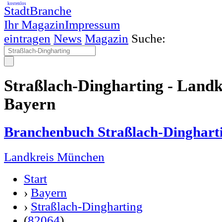
kostenlos
StadtBranche
Ihr Magazin
Impressum
eintragen
News
Magazin
Suche:
Straßlach-Dingharting - Land
Bayern
Branchenbuch Straßlach-Dinghart
Landkreis München
Start
›
Bayern
›
Straßlach-Dingharting
(
82064
)