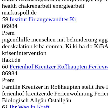
health chakrenarbeit energiearbeit
markuspoll.de
59
Institut für angewandtes Ki
86984
Prem
jugendhilfe menschen mit behinderung agg
deeskalation kiba conma; Ki ki ba do K
krisenintervention
ifaki.de
60
Ferienhof Kreutzer Roßhaupten
Ferien
86984
Prem
Familie Kreutzer in Roßhaupten stellt Ihre
ferienhof-kreutzer.de Ferienwohnung Fer
Biologisch Allgäu Ostallgäu
61
Ihr Weg in Kraft