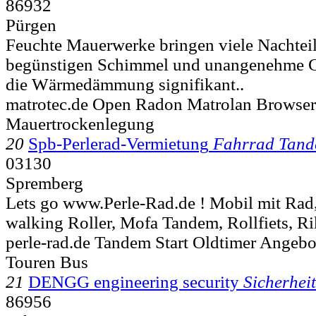
86932
Pürgen
Feuchte Mauerwerke bringen viele Nachteile
begünstigen Schimmel und unangenehme G
die Wärmedämmung signifikant..
matrotec.de Open Radon Matrolan Browse
Mauertrockenlegung
20
Spb-Perlerad-Vermietung
Fahrrad Tan
03130
Spremberg
Lets go www.Perle-Rad.de ! Mobil mit Rad,
walking Roller, Mofa Tandem, Rollfiets, Ri
perle-rad.de Tandem Start Oldtimer Angebo
Touren Bus
21
DENGG engineering security
Sicherhei
86956