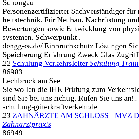
Schongau
Personen­zertifizierter Sach­ver­ständiger fü
heits­technik. Für Neubau, Nach­rüstung und 
Bewertungen sowie Ent­wick­lung von phy­si
systemen. Schwer­punkt..
dengg-es.de/ Einbruchschutz Lösungen Sic
Speicherung Erfahrung Zweck Glas Zugriff
22
Schulung Verkehrsleiter
Schulung Train
86983
Lechbruck am See
Sie wollen die IHK Prüfung zum Verkehrsl
sind Sie bei uns richtig. Rufen Sie uns an!..
schulung-güterkraftverkehr.de
23
ZAHNÄRZTE AM SCHLOSS - MVZ Dr
Zahnarztpraxis
86949