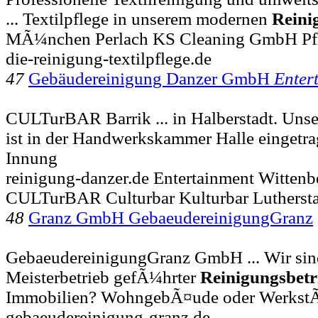
... Textilpflege in unserem modernen
Reini
MÃ¼nchen Perlach KS Cleaning GmbH Pfl
die-reinigung-textilpflege.de
47
Gebäudereinigung Danzer GmbH
Enter
CULTurBAR Barrik ... in Halberstadt. Uns
ist in der Handwerkskammer Halle eingetra
Innung
reinigung-danzer.de Entertainment Wittenb
CULTurBAR Culturbar Kulturbar Lutherst
48
Granz GmbH GebaeudereinigungGranz
GebaeudereinigungGranz GmbH ... Wir sind
Meisterbetrieb gefÃ¼hrter
Reinigungsbetr
Immobilien? WohngebÃ¤ude oder WerkstÃ
gebaeudereinigung-granz.de