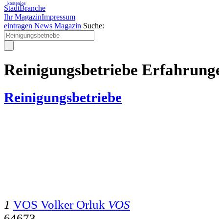
kostenlos
StadtBranche
Ihr Magazin
Impressum
eintragen
News
Magazin
Suche:
Reinigungsbetriebe Erfahrung
Reinigungsbetriebe
1
VOS Volker Orluk
VOS
64673