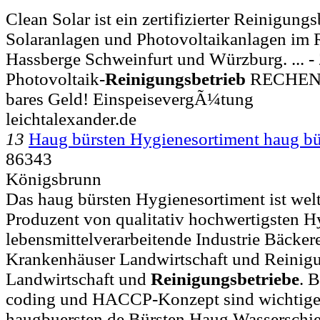
Clean Solar ist ein zertifizierter Reinigungs
Solaranlagen und Photovoltaikanlagen i
Hassberge Schweinfurt und Würzburg. ... - Z
Photovoltaik-
Reinigungsbetrieb
RECHENBE
bares Geld! EinspeisevergÃ¼tung
leichtalexander.de
13
Haug bürsten Hygienesortiment haug bü
86343
Königsbrunn
Das haug bürsten Hygienesortiment ist welt
Produzent von qualitativ hochwertigsten Hy
lebensmittelverarbeitende Industrie Bäcke
Krankenhäuser Landwirtschaft und Reinigun
Landwirtschaft und
Reinigungsbetriebe
. 
coding und HACCP-Konzept sind wichtige 
haugbuersten.de Bürsten Haug Wasserschi